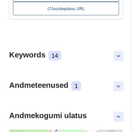
Juurdepääsu URL
Keywords
14
keyboard_arrow_down
Andmeteenused
1
keyboard_arrow_down
Andmekogumi ulatus
keyboard_arrow_up