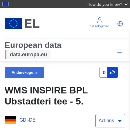
How do you know?
Sisselogimine
European data
data.europa.eu
0
Andmekogum
WMS INSPIRE BPL
Ubstadteri tee - 5.
GDI-DE
Actions