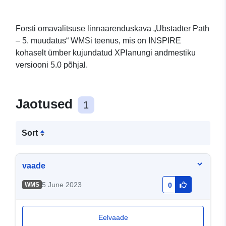
Forsti omavalitsuse linnaarenduskava „Ubstadter Path
– 5. muudatus“ WMSi teenus, mis on INSPIRE
kohaselt ümber kujundatud XPlanungi andmestiku
versiooni 5.0 põhjal.
Jaotused
1
Sort
vaade
5 June 2023
WMS
0
Eelvaade