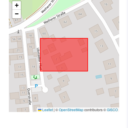
+
−
Leaflet
|
©
OpenStreetMap
contributors ©
GISCO