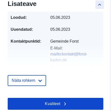
Lisateave
keyboard_arrow_up
Loodud:
05.06.2023
Uuendatud:
05.06.2023
Kontaktpunktid:
Gemeinde Forst
E-Mail:
mailto:kontakt@forst-
baden.de
Aadress:
Weiherer Straße 1,
Forst (Baden), 76694,
Deutschland
Näita rohkem
URL:
http://www.forst-
baden.de
Kvaliteet
Kataloogi kirje:
Lisatud andmetele.europa.eu:
21 
2026