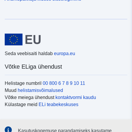
Seda veebisaiti haldab
europa.eu
Võtke ELiga ühendust
Helistage numbril
00 800 6 7 8 9 10 11
Muud
helistamisvõimalused
Võtke meiega ühendust
kontaktvormi kaudu
Külastage meid
ELi teabekeskuses
Sotsiaalmeedia
Kasutuskogemuse parandamiseks kasutame