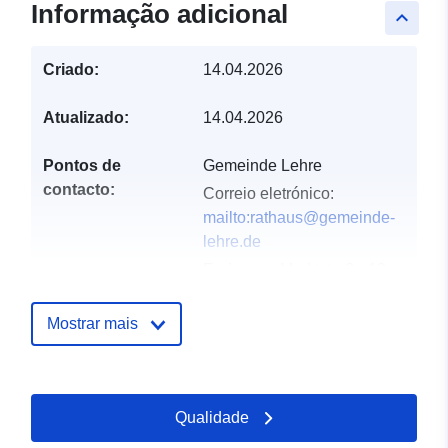
Informação adicional
keyboard_arrow_up
Criado:
14.04.2026
Atualizado:
14.04.2026
Pontos de
Gemeinde Lehre
contacto:
Correio eletrónico:
mailto:rathaus@gemeinde-
lehre.de
Endereço:
Marktstraße 10,
Lehre, D-38165,
Deutschland
Mostrar mais
URL:
https://gemeinde-
lehre.de
Qualidade
Registo do
Acrescentado à data.europa.eu:
catálogo:
02 May 2026