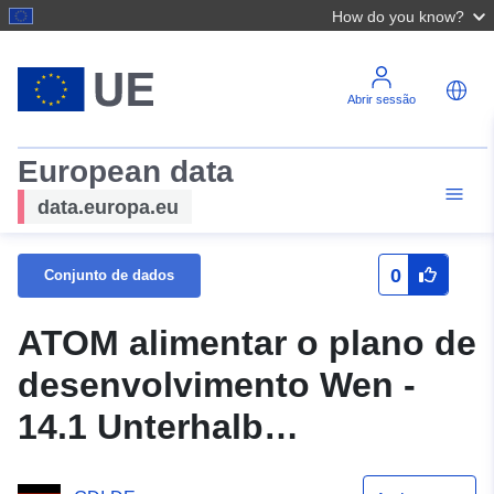
How do you know?
Abrir sessão
European data
data.europa.eu
0
Conjunto de dados
ATOM alimentar o plano de
desenvolvimento Wen -
14.1 Unterhalb
Wendhausen (1.a