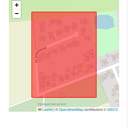
+
−
Leaflet
|
©
OpenStreetMap
contributors ©
GISCO