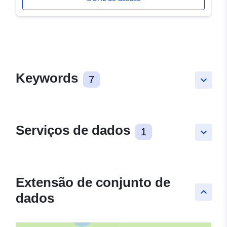
Keywords
7
keyboard_arrow_down
Serviços de dados
1
keyboard_arrow_down
Extensão de conjunto de
keyboard_arrow_up
dados