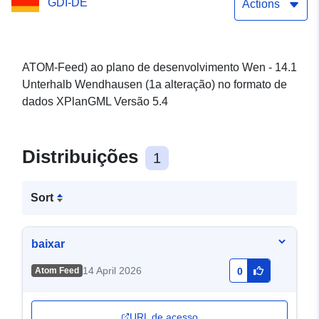
GDI-DE
alteração) do município de
Actions
Lehr
ATOM-Feed) ao plano de desenvolvimento Wen - 14.1
Unterhalb Wendhausen (1a alteração) no formato de
dados XPlanGML Versão 5.4
Distribuições
1
Sort
baixar
14 April 2026
Atom Feed
0
URL de acesso