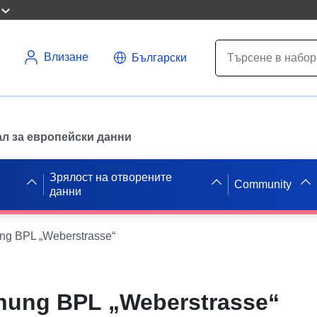
Влизане
Български
л за европейски данни
Зрялост на отворените
Community
данни
g BPL „Weberstrasse“
ung BPL „Weberstrasse“