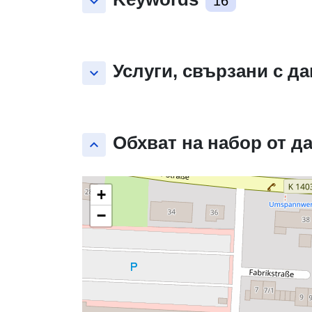
keyboard_arrow_down
16
Услуги, свързани с д
keyboard_arrow_down
Обхват на набор от д
keyboard_arrow_up
+
−