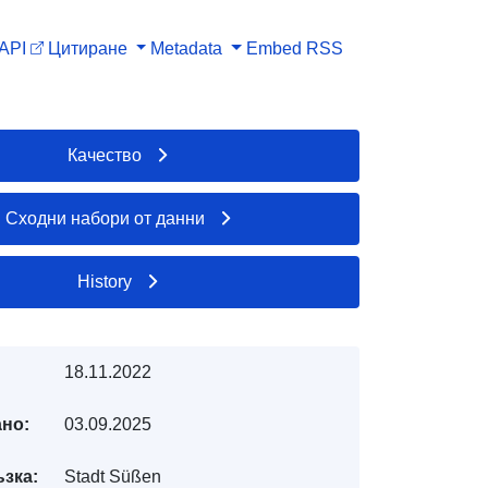
API
Цитиране
Metadata
Embed
RSS
Качество
Сходни набори от данни
History
18.11.2022
но:
03.09.2025
ъзка:
Stadt Süßen