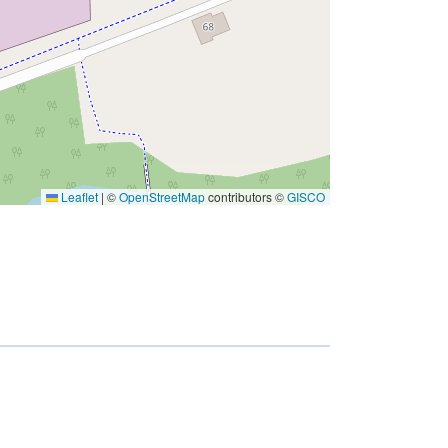
Leaflet
|
©
OpenStreetMap
contributors ©
GISCO