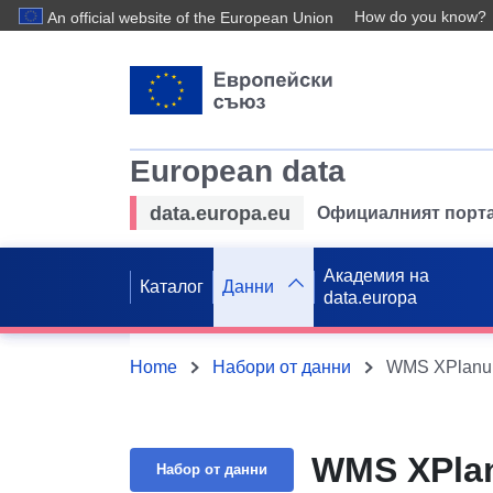
How do you know?
An official website of the European Union
European data
data.europa.eu
Официалният порта
Академия на
Каталог
Данни
data.europa
Home
Набори от данни
WMS XPlanun
WMS XPlan
Набор от данни