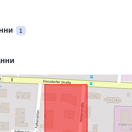
Съответства
анни
1
uriRef:
анни