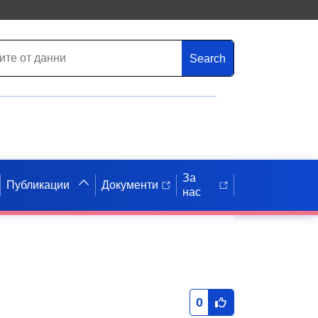
Search
За
Публикации
Документи
нас
0