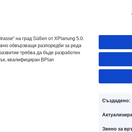
rasse“ на град Süßen от XPlanung 5.0.
авно обвързващи разпоредби за реда
 развитие трябва да бъде разработен
дък, квалифициран BPlan
Създадено:
Актуализира
Звено за вр