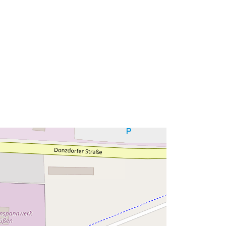
 на:
Ресурси:
http://data.europa.eu/eli/reg/2009/97
6
http://data.europa.eu/88u/dataset/97
2501b9-4df4-4dc0-99e6-
b9580c17843a