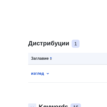
Дистрибуции
1
Заглавие
изглед
Keywords