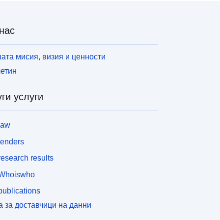
нас
ата мисия, визия и ценности
етин
ги услуги
law
tenders
esearch results
Whoiswho
ublications
а за доставчици на данни