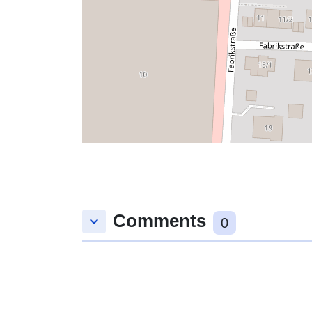
Comments
keyboard_arrow_down
0