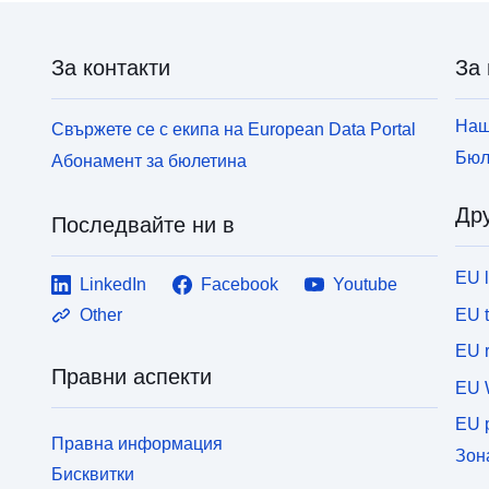
За контакти
За 
Наш
Свържете се с екипа на European Data Portal
Бюл
Абонамент за бюлетина
Дру
Последвайте ни в
EU 
LinkedIn
Facebook
Youtube
EU 
Other
EU r
Правни аспекти
EU 
EU p
Правна информация
Зон
Бисквитки