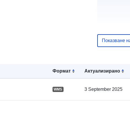
Показване н
Каталожен
запис:
Формат
Актуализирано
Пространст
:
3 September 2025
WMS