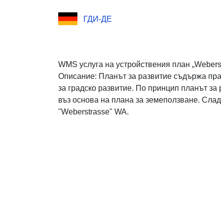
ГДИ-ДЕ
WMS услуга на устройствения план „Weberst
Описание: Планът за развитие съдържа пр
за градско развитие. По принцип планът за
въз основа на плана за земеползване. Сла
"Weberstrasse" WA.