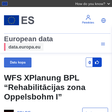
How do you know?
Pieteikties
European data
data.europa.eu
0
Datu kopa
WFS XPlanung BPL
“Rehabilitācijas zona
Oppelsbohm I”