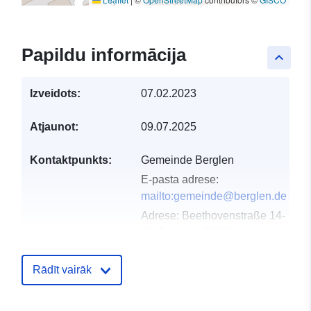
Papildu informācija
keyboard_arrow_up
Izveidots:
07.02.2023
Atjaunot:
09.07.2025
Kontaktpunkts:
Gemeinde Berglen
E-pasta adrese:
mailto:gemeinde@berglen.de
Adrese:
Beethovenstraße 14-
20, Berglen, 73663,
Deutschland
URL:
http://www.berglen.de
Rādīt vairāk
Kataloga
Pievienots data.europa.eu:
21 Feb