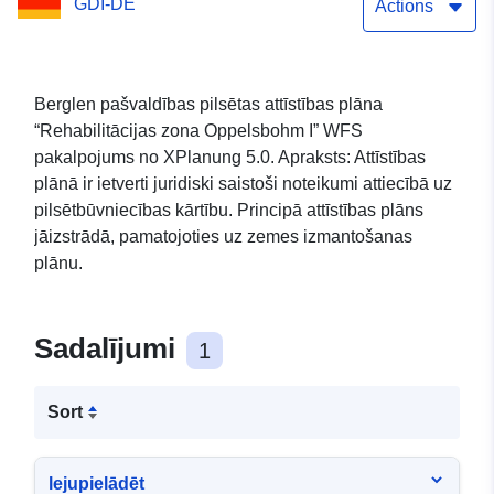
GDI-DE
Actions
Berglen pašvaldības pilsētas attīstības plāna
“Rehabilitācijas zona Oppelsbohm I” WFS
pakalpojums no XPlanung 5.0. Apraksts: Attīstības
plānā ir ietverti juridiski saistoši noteikumi attiecībā uz
pilsētbūvniecības kārtību. Principā attīstības plāns
jāizstrādā, pamatojoties uz zemes izmantošanas
plānu.
Sadalījumi
1
Sort
lejupielādēt