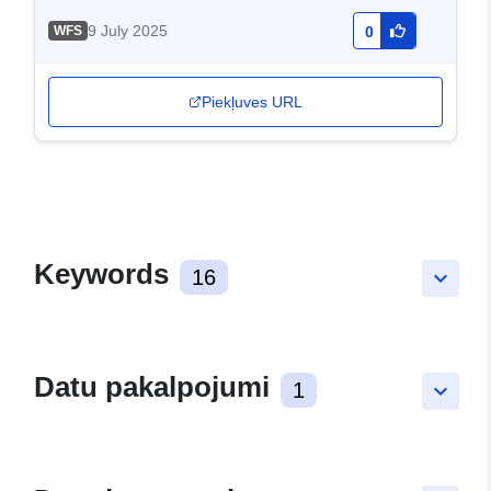
9 July 2025
WFS
0
Piekļuves URL
Keywords
16
keyboard_arrow_down
Datu pakalpojumi
1
keyboard_arrow_down