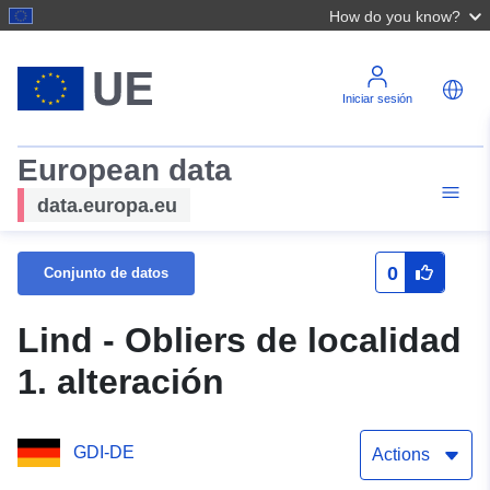
How do you know?
Iniciar sesión
European data
data.europa.eu
0
Conjunto de datos
Lind - Obliers de localidad
1. alteración
GDI-DE
Actions