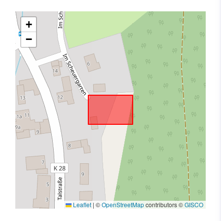
+
−
Leaflet
|
©
OpenStreetMap
contributors ©
GISCO