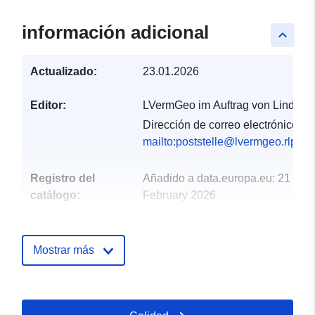
información adicional
keyboard_arrow_up
Actualizado:
23.01.2026
Editor:
LVermGeo im Auftrag von Lind
Dirección de correo electrónico:
mailto:poststelle@lvermgeo.rlp.de
Registro del
Añadido a data.europa.eu:
21
catálogo:
February 2026
Actualizado en data.europa.eu:
02 August 2026
Mostrar más
Espacial:
Coordenadas:
[ [ 6.91036,
50.4875 ], [ 6.91084,
50.4875 ], [ 6.91084,