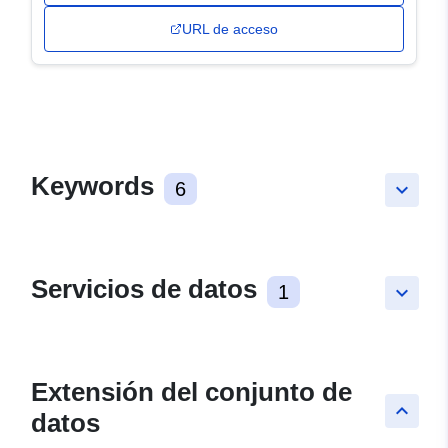
URL de acceso
Keywords
6
keyboard_arrow_down
Servicios de datos
1
keyboard_arrow_down
Extensión del conjunto de
keyboard_arrow_up
datos