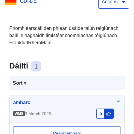
GDI-DE
siombailí limistéir
Actions
Príomhléarscáil den phlean úsáide talún réigiúnach
bailí le haghaidh limistéar chomhlachas réigiúnach
FrankfurtRheinMain:
Dáiltí
1
Sort
amharc
3 March 2026
WMS
0
Réamhamharc