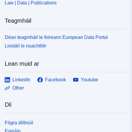
Law | Data | Publications
Teagmháil
Déan teagmháil le foireann European Data Portal
Liostáil le nuachtlitir
Lean muid ar
LinkedIn
Facebook
Youtube
Other
Dlí
Fógra dlíthiúil
Fianáin