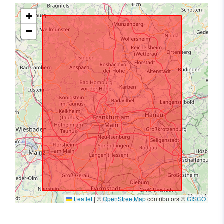
+
−
Leaflet
|
©
OpenStreetMap
contributors ©
GISCO