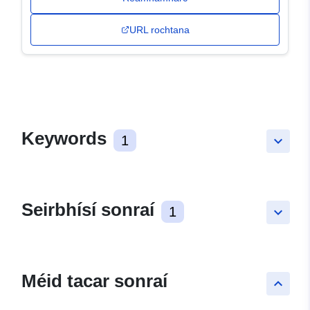
URL rochtana
Keywords
1
keyboard_arrow_down
Seirbhísí sonraí
1
keyboard_arrow_down
Méid tacar sonraí
keyboard_arrow_up