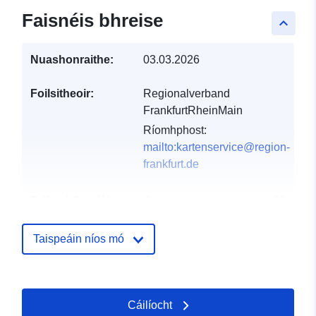
Faisnéis bhreise
keyboard_arrow_up
Nuashonraithe:
03.03.2026
Foilsitheoir:
Regionalverband
FrankfurtRheinMain
Ríomhphost:
mailto:kartenservice@region-
frankfurt.de
Taifead Catalóige:
Curtha le data.europa.eu:
28
February 2026
Nuashonraithe ar data.europa.eu:
Taispeáin níos mó
02 August 2026
Spásúil:
Comhordanáidí:
[ [ 8.30196,
Cáilíocht
50.479993 ], [ 9.06752,