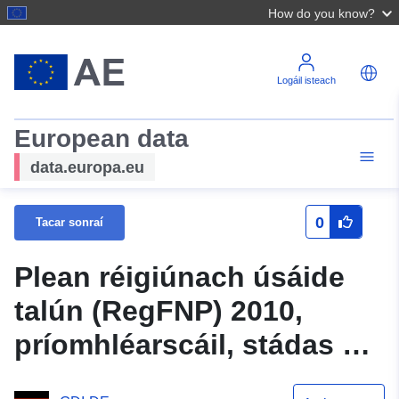
How do you know?
Logáil isteach
European data
data.europa.eu
0
Tacar sonraí
Plean réigiúnach úsáide
talún (RegFNP) 2010,
príomhléarscáil, stádas an
phlean 31.01.2025 -