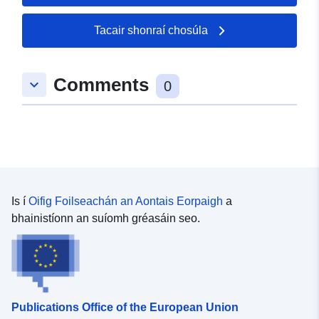
50.479993 ], [ 9.06752,
49.866618 ], [ 8.30196,
Tacair shonraí chosúla
49.866618 ], [ 8.30196,
50.479993 ] ]
Comments
Clóscríobh:
Polygon
keyboard_arrow_down
0
uriRef:
http://data.europa.eu/88u/dataset/
29f6-7d6b-5b24-f05b1473c3a7
Is í
Oifig Foilseachán an Aontais Eorpaigh
a
bhainistíonn an suíomh gréasáin seo.
Publications Office of the European Union