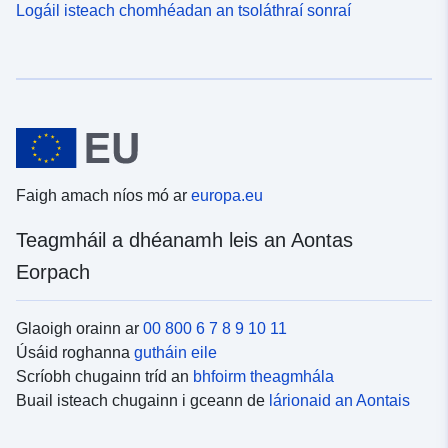
Logáil isteach chomhéadan an tsoláthraí sonraí
Faigh amach níos mó ar
europa.eu
Teagmháil a dhéanamh leis an Aontas
Eorpach
Glaoigh orainn ar
00 800 6 7 8 9 10 11
Úsáid roghanna
gutháin eile
Scríobh chugainn tríd an
bhfoirm theagmhála
Buail isteach chugainn i gceann de
lárionaid an Aontais