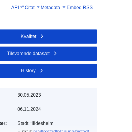
API
Citat
Metadata
Embed
RSS
Kvalitet
Tilsvarende datasæt
History
30.05.2023
06.11.2024
er:
Stadt Hildesheim
E-mail:
mailto:stadtplanung@stadt-