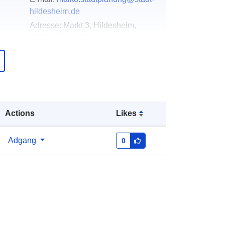
hildesheim.de
Adresse:
Markt 3, Hildesheim,
31134, Deutschland
Webadresse:
https://www.stadt-
hildesheim.de/
over
Tilføjet til data.europa.eu:
21
February 2026
Actions
Likes
Opdateret på data.europa.eu:
02
August 2026
Adgang
0
Koordinater:
[ [ 9.951725,
52.1449757 ], [ 9.9535406,
52.1449757 ], [ 9.9535406,
52.1438374 ], [ 9.951725,
52.1438374 ], [ 9.951725,
52.1449757 ] ]