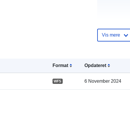
Vis mere
Fortegnelse 
kataloger:
Format
Opdateret
6 November 2024
WFS
Fysiske: