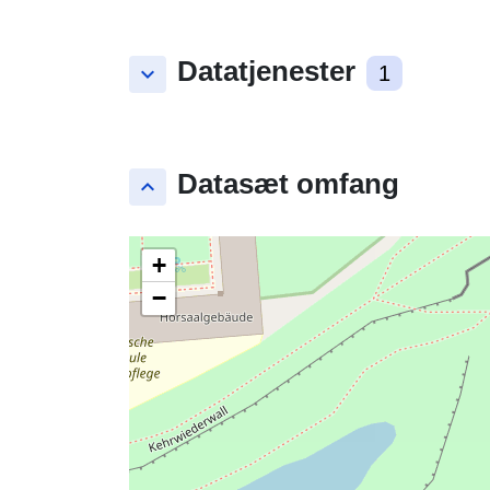
Datatjenester
keyboard_arrow_down
1
Datasæt omfang
keyboard_arrow_up
+
−