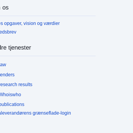
 os
s opgaver, vision og værdier
edsbrev
re tjenester
law
tenders
esearch results
Whoiswho
ublications
leverandørens grænseflade-login