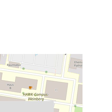
Type:
Polygon
Ressource:
http://data.europa.eu/eli/reg/2009/97
6
http://data.europa.eu/88u/dataset/97
5af6da-4910-4006-b130-
98444608a4b3