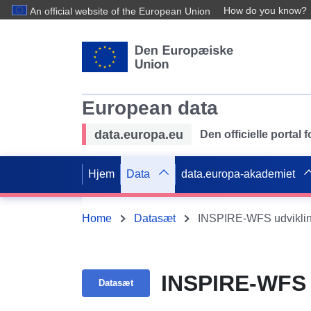
How do you know?
An official website of the European Union
European data
data.europa.eu
Den officielle portal
Hjem
Data
data.europa-akademiet
Home
Datasæt
INSPIRE-WFS udviklin
INSPIRE-WFS 
Datasæt