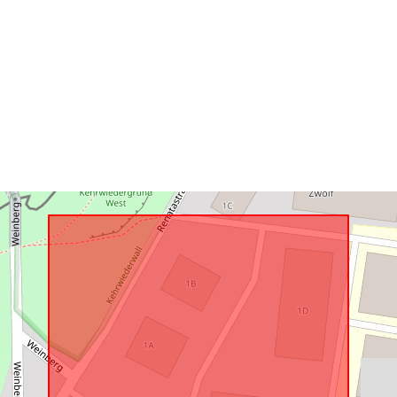
Svarer til:
uriRef: