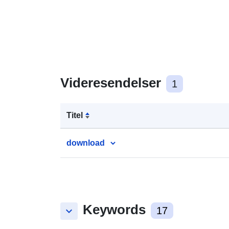
Videresendelser
1
Titel
download
Keywords
keyboard_arrow_down
17