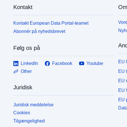
Kontakt
Om
Vore
Kontakt European Data Portal-teamet
Nyh
Abonnér på nyhedsbrevet
And
Følg os på
EU 
LinkedIn
Facebook
Youtube
EU 
Other
EU r
Juridisk
EU 
EU p
Juridisk meddelelse
Data
Cookies
Tilgængelighed