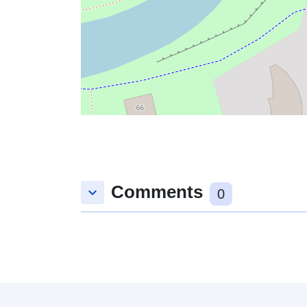
Comments
keyboard_arrow_down
0