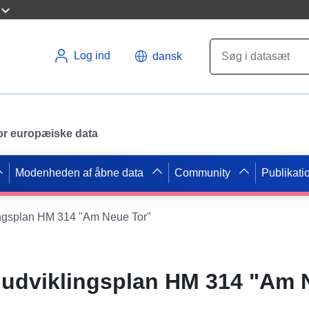
Log ind
dansk
 for europæiske data
Modenheden af åbne data
Community
Publikati
gsplan HM 314 "Am Neue Tor"
udviklingsplan HM 314 "Am 