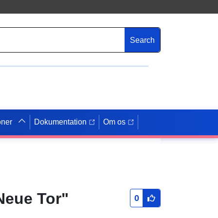
Search
oner
Dokumentation
Om os
Neue Tor"
0