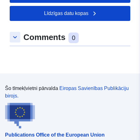
49.379316 ], [ 7.698124,
51.657896 ] ]
Līdzīgas datu kopas
Tips:
Polygon
Comments
keyboard_arrow_down
uriRef:
http://data.europa.eu/88u/dataset
0
3e14-0478-1424-604d7d170a23
Šo tīmekļvietni pārvalda
Eiropas Savienības Publikāciju
birojs.
Publications Office of the European Union