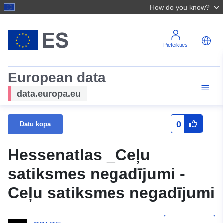
How do you know?
Pieteikties
European data
data.europa.eu
0
Datu kopa
Hessenatlas _Ceļu
satiksmes negadījumi -
Ceļu satiksmes negadījumi