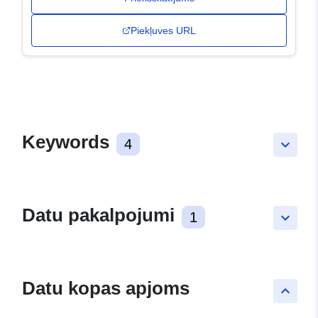
Piekļuves URL
Keywords
4
keyboard_arrow_down
Datu pakalpojumi
1
keyboard_arrow_down
Datu kopas apjoms
keyboard_arrow_up