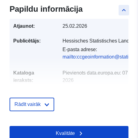
Papildu informācija
keyboard_arrow_up
Atjaunot:
25.02.2026
Publicētājs:
Hessisches Statistisches Landesa
E-pasta adrese:
mailto:ccgeoinformation@statistik
Kataloga
Pievienots data.europa.eu:
07 Mar
ieraksts:
2026
Jaunākā informācija par Data.euro
02 August 2026
Rādīt vairāk
Ģeogrāfiskā
Koordinātes:
[ [ 7.698124,
atrašanās vieta:
51.657896 ], [ 10.237959,
51.657896 ], [ 10.237959,
Kvalitāte
49.379316 ], [ 7.698124,