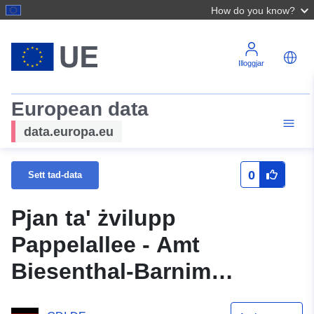
How do you know?
Illoggjar
European data
data.europa.eu
0
Sett tad-data
Pjan ta' żvilupp
Pappelallee - Amt
Biesenthal-Barnim
muniċipalità tal-Belt ta'