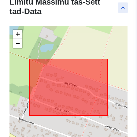
Limitu Massimu tas-Sett
keyboard_arrow_up
tad-Data
+
−