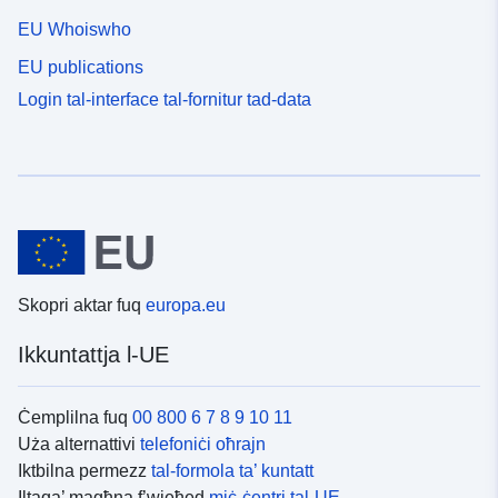
EU Whoiswho
EU publications
Login tal-interface tal-fornitur tad-data
Skopri aktar fuq
europa.eu
Ikkuntattja l-UE
Ċemplilna fuq
00 800 6 7 8 9 10 11
Uża alternattivi
telefoniċi oħrajn
Iktbilna permezz
tal-formola ta’ kuntatt
Iltaqa’ magħna f’wieħed
miċ-ċentri tal-UE