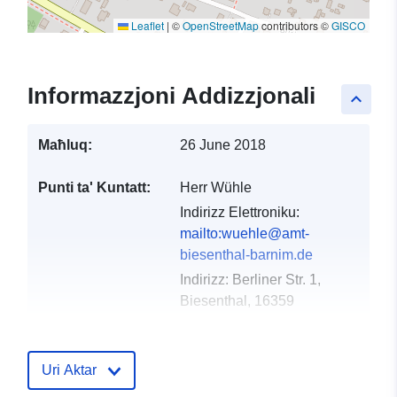
Leaflet
|
©
OpenStreetMap
contributors ©
GISCO
Informazzjoni Addizzjonali
keyboard_arrow_up
Maħluq:
26 June 2018
Punti ta' Kuntatt:
Herr Wühle
Indirizz Elettroniku:
mailto:wuehle@amt-
biesenthal-barnim.de
Indirizz:
Berliner Str. 1,
Biesenthal, 16359
Reġistru tal-
Miżjud ma’ data.europa.eu:
Katalgu:
21 February 2026
Uri Aktar
Aġġornat fuq data.europa.eu: