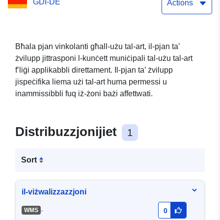
GDI-DE
Biesenthal (WMS)
Actions
Bħala pjan vinkolanti għall-użu tal-art, il-pjan ta’
żvilupp jittrasponi l-kunċett muniċipali tal-użu tal-art
f’liġi applikabbli direttament. Il-pjan ta’ żvilupp
jispeċifika liema użi tal-art huma permessi u
inammissibbli fuq iż-żoni bażi affettwati.
Distribuzzjonijiet
1
Sort
il-viżwalizzazzjoni
-
WMS
0