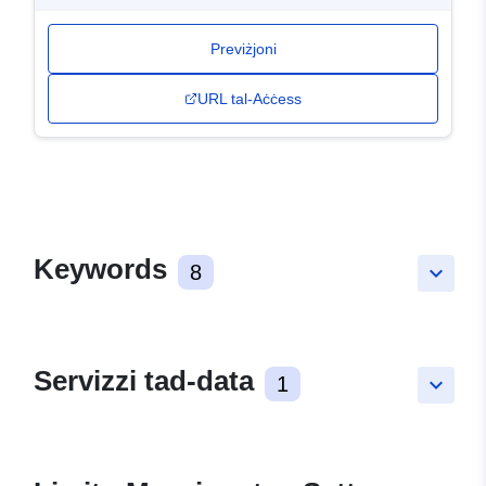
Previżjoni
URL tal-Aċċess
Keywords
8
keyboard_arrow_down
Servizzi tad-data
1
keyboard_arrow_down