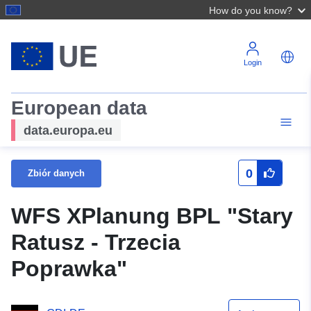
How do you know?
Login
European data
data.europa.eu
0
Zbiór danych
WFS XPlanung BPL "Stary
Ratusz - Trzecia
Poprawka"