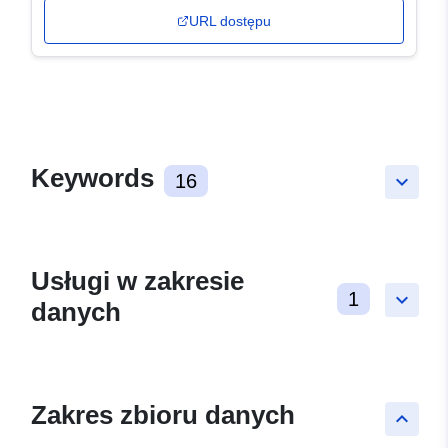
URL dostępu
Keywords
16
keyboard_arrow_down
Usługi w zakresie
1
keyboard_arrow_down
danych
Zakres zbioru danych
keyboard_arrow_up