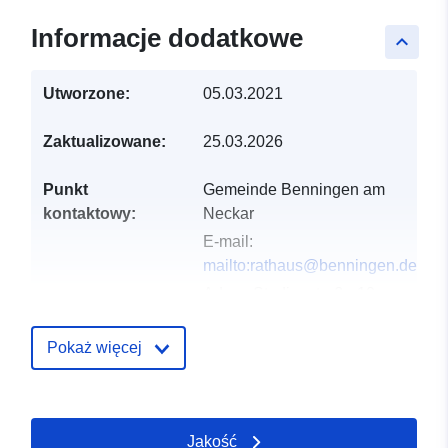
Informacje dodatkowe
keyboard_arrow_up
Utworzone:
05.03.2021
Zaktualizowane:
25.03.2026
Punkt
Gemeinde Benningen am
kontaktowy:
Neckar
E-mail:
mailto:rathaus@benningen.de
Adres:
Studionstraße 10,
Benningen am Neckar,
71726, Deutschland
Pokaż więcej
URL:
http://www.benningen.de
Jakość
Zapis katalogu:
Dodany do data.europa.eu:
21