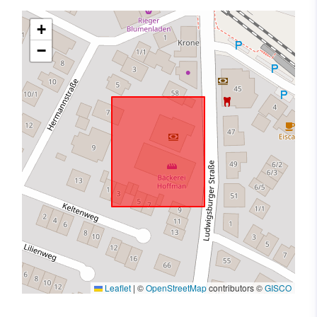
+
−
Leaflet
|
©
OpenStreetMap
contributors ©
GISCO