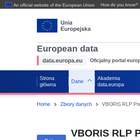
How do you know?
An official website of the European Union
European data
data.europa.eu
Oficjalny portal eur
Strona
Akademia
Dane
główna
data.europa
Home
Zbiory danych
VBORIS RLP P