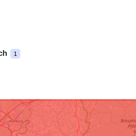
uriRef:
ch
1