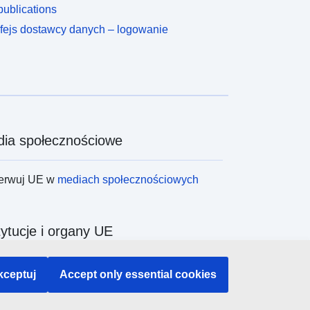
ublications
rfejs dostawcy danych – logowanie
ia społecznościowe
erwuj UE w
mediach społecznościowych
tytucje i organy UE
ukiwanie instytucji i organów UE
kceptuj
Accept only essential cookies