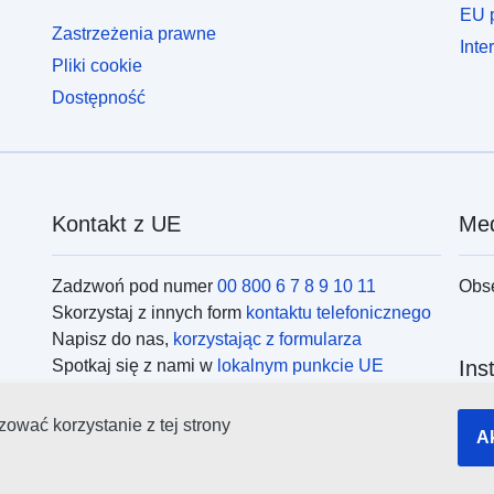
EU p
Zastrzeżenia prawne
Inte
Pliki cookie
Dostępność
Kontakt z UE
Med
Zadzwoń pod numer
00 800 6 7 8 9 10 11
Obs
Skorzystaj z innych form
kontaktu telefonicznego
Napisz do nas,
korzystając z formularza
Spotkaj się z nami w
lokalnym punkcie UE
Ins
ować korzystanie z tej strony
Wysz
A