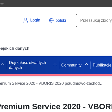
Login
polski
opejskich danych
Dojrzałość otwartych
Community
Publikacje
danych
VBORIS RLP Premium Service 2020 - VBORIS 2020 południowo-zachodni Palatynat, Pirmasens, Zweibrücken, rolnictwo
remium Service 2020 - VBOR