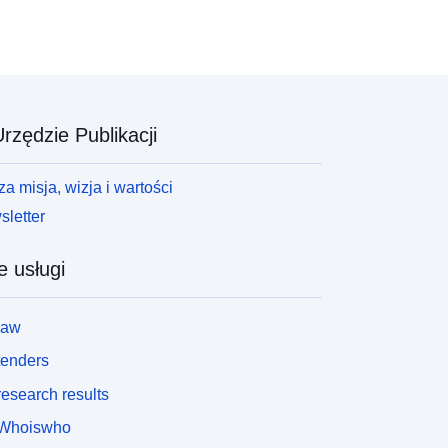
rzędzie Publikacji
a misja, wizja i wartości
letter
e usługi
law
tenders
esearch results
Whoiswho