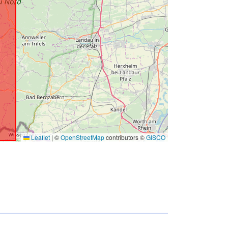
Leaflet
|
©
OpenStreetMap
contributors ©
GISCO