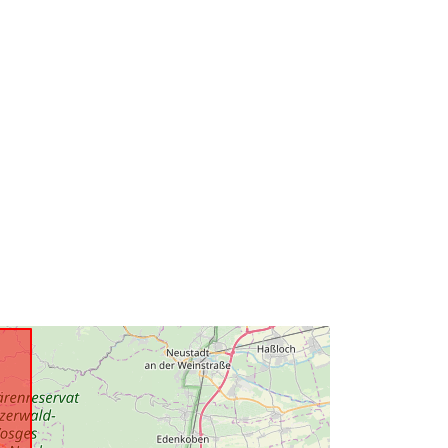
http://data.europa.eu/88u/dataset/97
a33f5e-6d9a-60f0-084e-
096b4829bc50