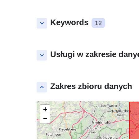
Keywords
keyboard_arrow_down
12
Usługi w zakresie dany
keyboard_arrow_down
Zakres zbioru danych
keyboard_arrow_up
+
−