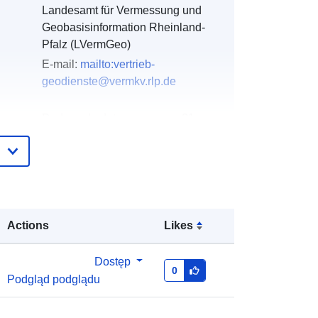
Landesamt für Vermessung und
Geobasisinformation Rheinland-
Pfalz (LVermGeo)
E-mail:
mailto:vertrieb-
geodienste@vermkv.rlp.de
gu:
Dodany do data.europa.eu:
21
February 2026
Zaktualizowano dane.europa.eu:
02
August 2026
:
Współrzędne:
[ [ 7.218919,
Actions
Likes
49.380483 ], [ 7.920329, 49.380483
], [ 7.920329, 49.026386 ], [
7.218919, 49.026386 ], [ 7.218919,
Dostęp
0
49.380483 ] ]
Podgląd podglądu
Typ:
Polygon