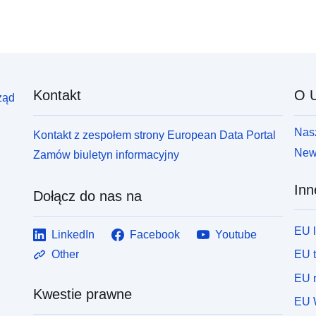
Kontakt
O U
ząd
Nasz
Kontakt z zespołem strony European Data Portal
News
Zamów biuletyn informacyjny
Inn
Dołącz do nas na
EU 
LinkedIn
Facebook
Youtube
EU 
Other
EU r
Kwestie prawne
EU 