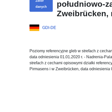
Zbiór
południowo-za
danych
Zweibrücken, 
GDI-DE
Poziomy referencyjne gleb w strefach z cecham
data odniesienia 01.01.2020 r. - Nadrenia-Pala
strefach z cechami opisowymi działki referenc
Pirmasens i w Zweibrücken, data odniesienia 0