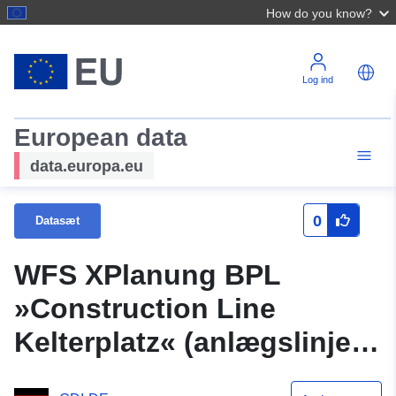
How do you know?
Log ind
European data
data.europa.eu
0
Datasæt
WFS XPlanung BPL
»Construction Line
Kelterplatz« (anlægslinje
Kelterplatz)