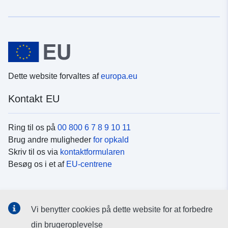
Dette website forvaltes af
europa.eu
Kontakt EU
Ring til os på
00 800 6 7 8 9 10 11
Brug andre muligheder
for opkald
Skriv til os via
kontaktformularen
Besøg os i et af
EU-centrene
Sociale medier
Vi benytter cookies på dette website for at forbedre
Søg efter EU's sider på
sociale medier
din brugeroplevelse