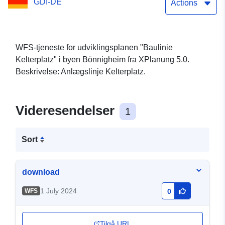
GDI-DE
Actions
WFS-tjeneste for udviklingsplanen "Baulinie
Kelterplatz" i byen Bönnigheim fra XPlanung 5.0.
Beskrivelse: Anlægslinje Kelterplatz.
Videresendelser
1
Sort
download
1 July 2024
WFS
0
Tilgå URL