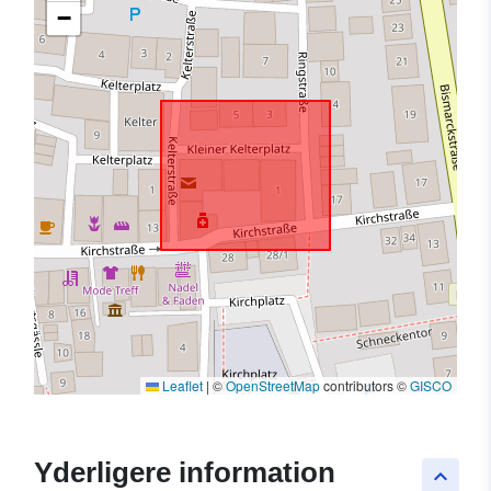
−
Leaflet
|
©
OpenStreetMap
contributors ©
GISCO
Yderligere information
keyboard_arrow_up