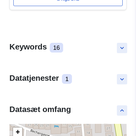
Keywords
16
keyboard_arrow_down
Datatjenester
1
keyboard_arrow_down
Datasæt omfang
keyboard_arrow_up
+