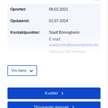
Oprettet:
08.02.2021
Opdateret:
01.07.2024
Kontaktpunkter:
Stadt Bönnigheim
E-mail:
mailto:info@boennigheim.de
Adresse:
Kirchheimer
Straße 1, Bönnigheim,
74357, Deutschland
Webadresse:
Vis mere
http://www.boennigheim.de
Fortegnelse over
Tilføjet til data.europa.eu:
21
Kvalitet
kataloger:
February 2026
Opdateret på data.europa.eu:
02 August 2026
Tilsvarende datasæt