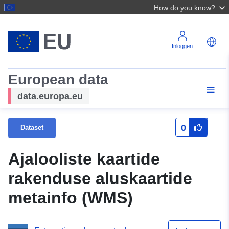
How do you know?
Inloggen
European data
data.europa.eu
0
Dataset
Ajalooliste kaartide
rakenduse aluskaartide
metainfo (WMS)