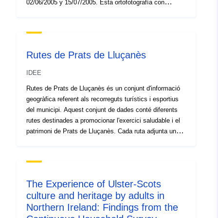
02/06/2005 y 15/07/2005. Esta ortofotografía con
información RGB se distribuye en formato COG en el
sistema geodésico de referencia ETS89 y coordenadas
UTM.
Rutes de Prats de Lluçanès
IDEE
Rutes de Prats de Lluçanès és un conjunt d'informació
geogràfica referent als recorreguts turístics i esportius
del municipi. Aquest conjunt de dades conté diferents
rutes destinades a promocionar l'exercici saludable i el
patrimoni de Prats de Lluçanès. Cada ruta adjunta un
arxiu de cartografia, representat en un arxiu PDF, que
mostra el traçat de cada itinerari; junt amb una
descripció del recorregut i dels punts d'interès.
Finalment, s'ofereix informació relativa al traçat, a la
The Experience of Ulster-Scots
dificultat i a les diferents modalitats de recórrer l'itinerari.
culture and heritage by adults in
Northern Ireland: Findings from the