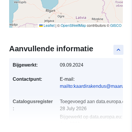
Leaflet
|
©
OpenStreetMap
contributors ©
GISCO
Aanvullende informatie
keyboard_arrow_up
Bijgewerkt:
09.09.2024
Contactpunt:
E-mail:
mailto:kaardirakendus@maaruum
Catalogusregister
Toegevoegd aan data.europa.eu:
:
28 July 2026
Bijgewerkt op data.europa.eu:
29
July 2026