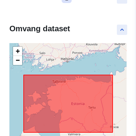
Omvang dataset
keyboard_arrow_up
+
−