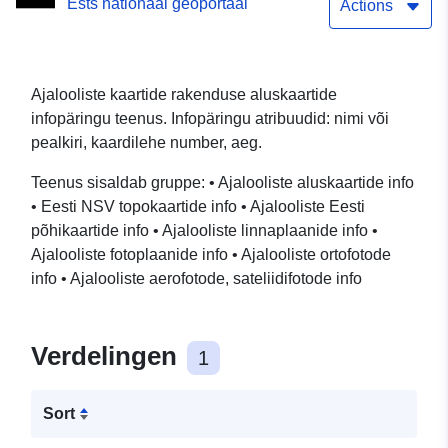
Ests nationaal geoportaal
Actions
Ajalooliste kaartide rakenduse aluskaartide
infopäringu teenus. Infopäringu atribuudid: nimi või
pealkiri, kaardilehe number, aeg.
Teenus sisaldab gruppe: • Ajalooliste aluskaartide info
• Eesti NSV topokaartide info • Ajalooliste Eesti
põhikaartide info • Ajalooliste linnaplaanide info •
Ajalooliste fotoplaanide info • Ajalooliste ortofotode
info • Ajalooliste aerofotode, sateliidifotode info
Verdelingen
1
Sort