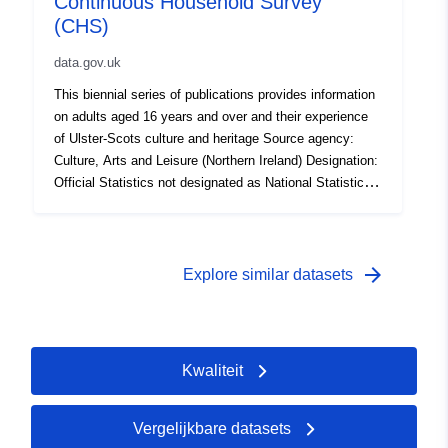
Continuous Household Survey
(CHS)
data.gov.uk
This biennial series of publications provides information
on adults aged 16 years and over and their experience
of Ulster-Scots culture and heritage Source agency:
Culture, Arts and Leisure (Northern Ireland) Designation:
Official Statistics not designated as National Statistics
Language: English Alternative title: CHS Ulster-Scots
culture and heritage bulletin
arrow_forward
Explore similar datasets
Kwaliteit
Vergelijkbare datasets