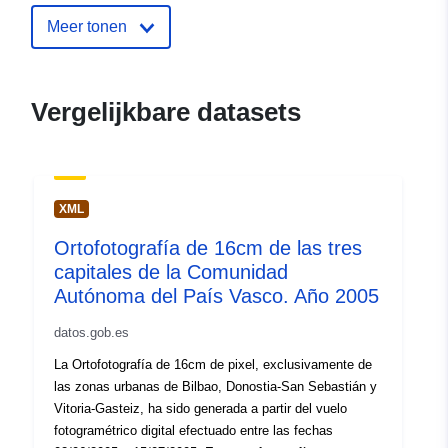
Ruimtelijk:
Coördinaten:
[ [ 21.77, 59.68
Meer tonen
], [ 28.21, 59.68 ], [ 28.21,
57.51 ], [ 21.77, 57.51 ], [
21.77, 59.68 ] ]
Vergelijkbare datasets
Soort:
Polygon
uriRef:
http://data.europa.eu/88u/dataset
464a-400b-8915-2e96cccd1ae0
XML
Ortofotografía de 16cm de las tres
capitales de la Comunidad
Autónoma del País Vasco. Año 2005
datos.gob.es
La Ortofotografía de 16cm de pixel, exclusivamente de
las zonas urbanas de Bilbao, Donostia-San Sebastián y
Vitoria-Gasteiz, ha sido generada a partir del vuelo
fotogramétrico digital efectuado entre las fechas