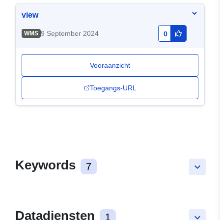
view
9 September 2024
WMS
0
Vooraanzicht
Toegangs-URL
Keywords
7
keyboard_arrow_down
Datadiensten
1
keyboard_arrow_down