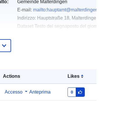
tto:
Gemeinde Malterdingen
E-mail:
mailto:hauptamt@malterdingen.de
Indirizzo:
Hauptstraße 18, Malterdingen, 79364, Deuts
Dataset Testo del segnaposto del giorno della risoluz
http://www.malterdingen.de
Aggiunta a data.europa.eu:
21
February 2026
Aggiornato su data.europa.eu:
02
August 2026
Actions
Likes
Coordinate:
[ [ 7.7710256,
Accesso
Anteprima
0
48.1567881 ], [ 7.780403,
48.1567881 ], [ 7.780403,
48.150947 ], [ 7.7710256,
48.150947 ], [ 7.7710256,
48.1567881 ] ]
Tipo:
Polygon