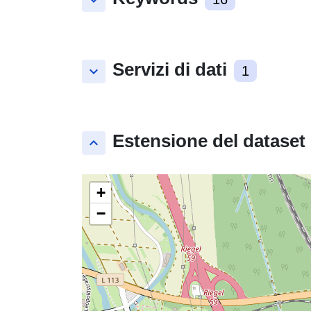
keyboard_arrow_down
Servizi di dati
keyboard_arrow_down
1
Estensione del dataset
keyboard_arrow_up
+
−