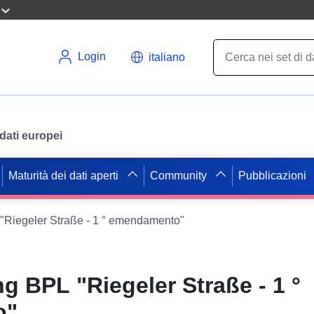
Login
italiano
i dati europei
Maturità dei dati aperti
Community
Pubblicazioni
iegeler Straße - 1 ° emendamento"
 BPL "Riegeler Straße - 1 °
o"