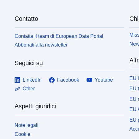
Contatto
Chi
Miss
Contatta il team di European Data Portal
News
Abbonati alla newsletter
Altr
Seguici su
EU 
LinkedIn
Facebook
Youtube
EU 
Other
EU r
Aspetti giuridici
EU 
EU p
Note legali
Acce
Cookie