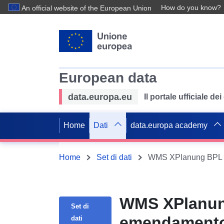
How do you know?
An official website of the European Union
European data
data.europa.eu
Il portale ufficiale de
Home
Dati
data.europa academy
Home
Set di dati
WMS XPlanung BPL "R
WMS XPlanung
Set di
emendament
dati