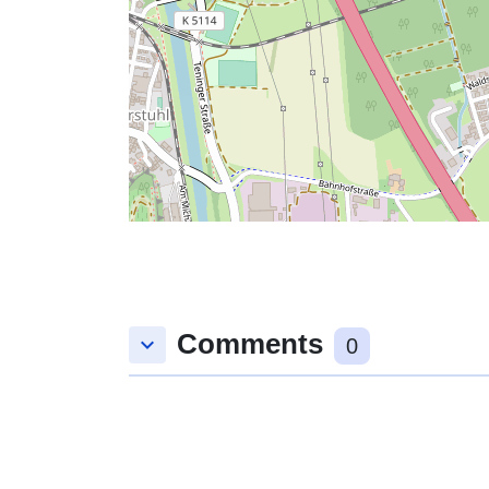
Comments
keyboard_arrow_down
0