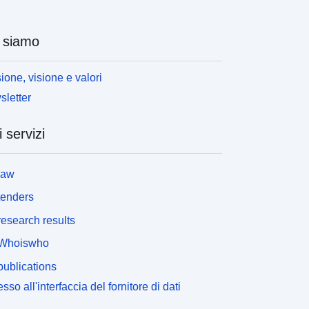
 siamo
ione, visione e valori
letter
i servizi
law
tenders
esearch results
Whoiswho
ublications
sso all'interfaccia del fornitore di dati