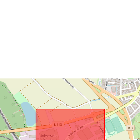
Conforme a:
uriRef: