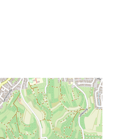
Risorsa:
http://data.europa.eu/eli/reg/2009/97
6
http://data.europa.eu/88u/dataset/97
c7643c-dad1-41b3-9b98-
fd18d064f471