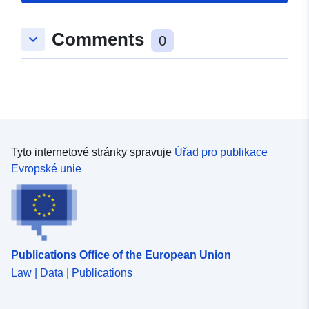
Typ:
Polygon
Comments
keyboard_arrow_down
0
uriRef:
http://data.europa.eu/88u/dataset/
184e-131c-5a7f-86a032006328
Tyto internetové stránky spravuje
Úřad pro publikace
Evropské unie
Publications Office of the European Union
Law | Data | Publications