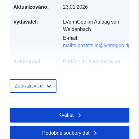
Aktualizováno:
23.01.2026
Vydavatel:
LVermGeo im Auftrag von
Weidenbach
E-mail:
mailto:poststelle@lvermgeo.rlp.de
Katalogový
Přidáno do data.europa.eu:
záznam:
21 February 2026
Aktualizace údajů.europa.eu:
02 August 2026
Zobrazit více
Místní:
Souřadnice:
[ [ 7.89015,
50.1549 ], [ 7.89329,
Kvalita
50.1549 ], [ 7.89329,
50.1504 ], [ 7.89015,
50.1504 ], [ 7.89015,
Podobné soubory dat
50.1549 ] ]