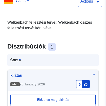
GDI-DE
Actions
Welkenbach fejlesztési tervei: Welkenbach összes
fejlesztési tervét körülvéve
Disztribúciók
1
Sort
kilátás
23 January 2026
WMS
0
Előzetes megtekintés