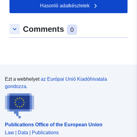
50.6175 ], [ 7.70677,
Hasonló adatkészletek
50.6385 ] ]
Típus:
Polygon
Comments
keyboard_arrow_down
0
uriRef:
http://data.europa.eu/88u/dataset/
3cde-db5d-0e83-531dedbd241f
Ezt a webhelyet
az Európai Unió Kiadóhivatala
gondozza.
Publications Office of the European Union
Law | Data | Publications