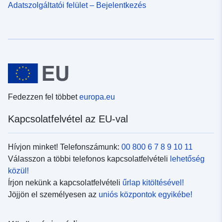
Adatszolgáltatói felület – Bejelentkezés
Fedezzen fel többet
europa.eu
Kapcsolatfelvétel az EU-val
Hívjon minket! Telefonszámunk:
00 800 6 7 8 9 10 11
Válasszon a többi telefonos kapcsolatfelvételi
lehetőség
közül!
Írjon nekünk a kapcsolatfelvételi
űrlap kitöltésével!
Jöjjön el személyesen az
uniós központok egyikébe!