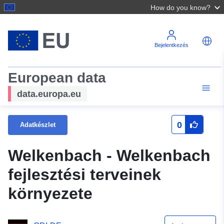
How do you know?
Bejelentkezés
European data
data.europa.eu
0
Adatkészlet
Welkenbach - Welkenbach
fejlesztési terveinek
környezete