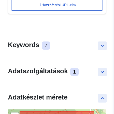
Hozzáférési URL-cím
Keywords
7
keyboard_arrow_down
Adatszolgáltatások
1
keyboard_arrow_down
Adatkészlet mérete
keyboard_arrow_up