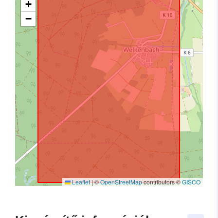
+
−
Leaflet
|
©
OpenStreetMap
contributors ©
GISCO