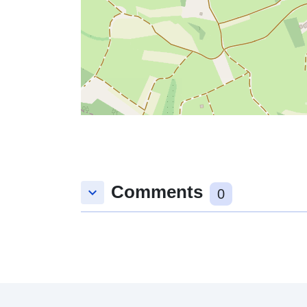
Comments
keyboard_arrow_down
0