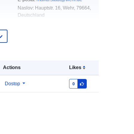
Naslov:
Hauptstr. 16, Wehr, 79664,
Deutschland
Katalog:
http://www.wehr.de
pis:
Dodano v data.europa.eu:
21 February
2026
Posodobljeno na spletišču Data.europa.eu:
02 August 2026
Actions
Likes
Usklajuje:
[ [ 7.9017042,
Dostop
0
47.6212469 ], [ 7.9095653,
47.6212469 ], [ 7.9095653,
47.6143262 ], [ 7.9017042,
47.6143262 ], [ 7.9017042,
47.6212469 ] ]
Tip:
Polygon