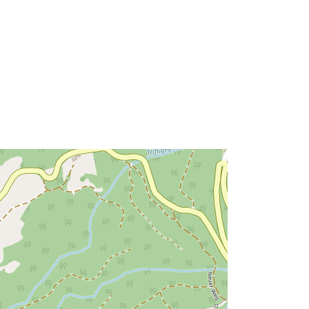
Vir:
http://data.europa.eu/eli/reg/2009/97
6
http://data.europa.eu/88u/dataset/98
08d64f-7c90-4b61-8337-
835c235fdfe7