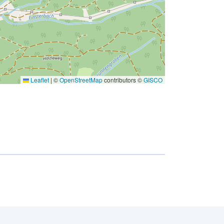
Leaflet
|
©
OpenStreetMap
contributors ©
GISCO