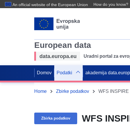
How do you know?
An official website of the European Union
European data
data.europa.eu
Uradni portal za evr
Domov
Podatki
akademija data.euro
Home
Zbirke podatkov
WFS INSPIRE B
WFS INSPI
Zbirka podatkov