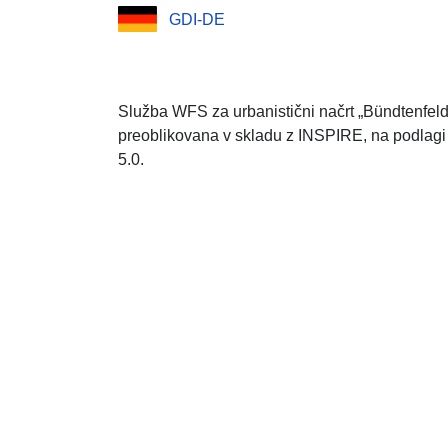
GDI-DE
Služba WFS za urbanistični načrt „Bündtenfel
preoblikovana v skladu z INSPIRE, na podlagi
5.0.