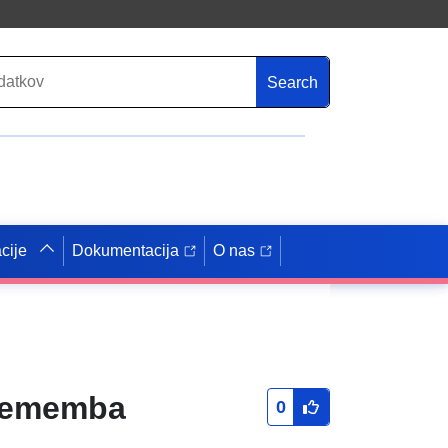
Search
cije
Dokumentacija
O nas
prememba
0