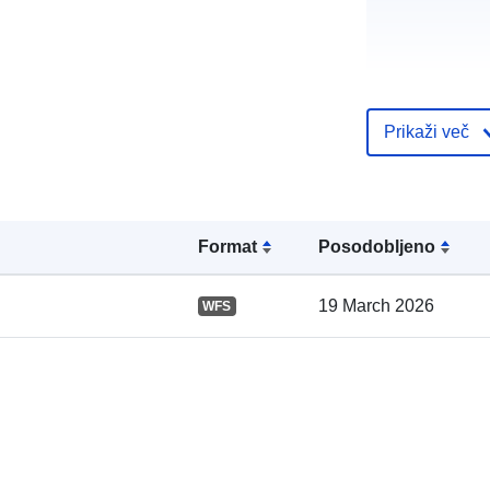
Prikaži več
Katalogski za
Format
Posodobljeno
Prostorski:
19 March 2026
WFS