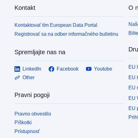
Kontakt
O 
Naše
Kontaktovať tím European Data Portal
Bilt
Registrovať sa na odber informačného bulletinu
Dru
Spremljajte nas na
EU 
LinkedIn
Facebook
Youtube
EU 
Other
EU r
Pravni pogoji
EU 
EU p
Pravno obvestilo
Prih
Piškotki
Prístupnosť