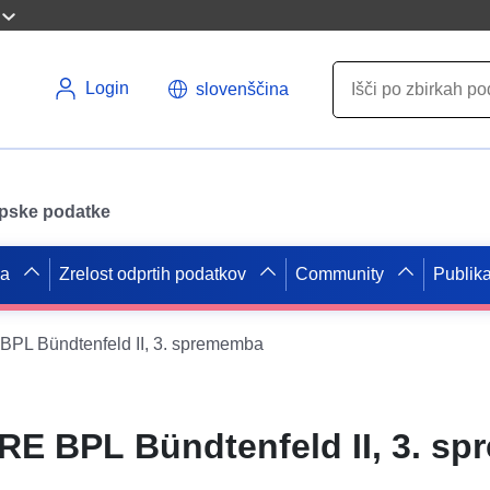
Login
slovenščina
opske podatke
pa
Zrelost odprtih podatkov
Community
Publika
PL Bündtenfeld II, 3. sprememba
RE BPL Bündtenfeld II, 3. s