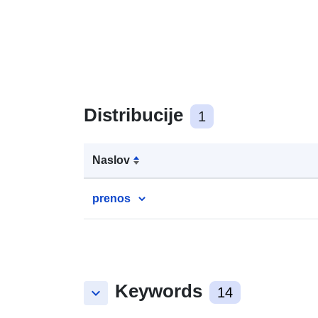
Distribucije
1
Naslov
prenos
Keywords
keyboard_arrow_down
14