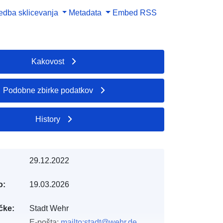
dba sklicevanja
Metadata
Embed
RSS
Kakovost
Podobne zbirke podatkov
History
29.12.2022
o:
19.03.2026
čke:
Stadt Wehr
E-pošta:
mailto:stadt@wehr.de