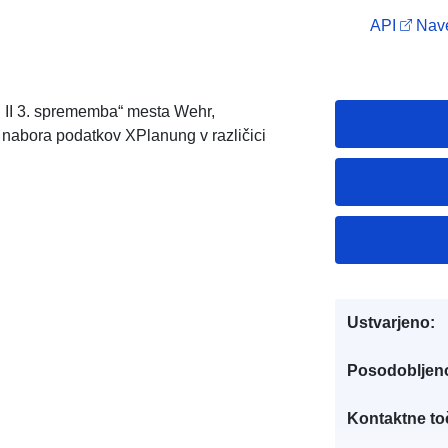
API
Nave
d II 3. sprememba“ mesta Wehr,
 nabora podatkov XPlanung v različici
Ustvarjeno:
Posodobljen
Kontaktne to