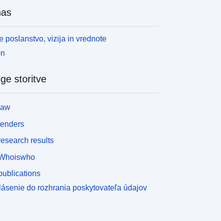
nas
 poslanstvo, vizija in vrednote
en
ge storitve
law
tenders
esearch results
Whoiswho
ublications
lásenie do rozhrania poskytovateľa údajov