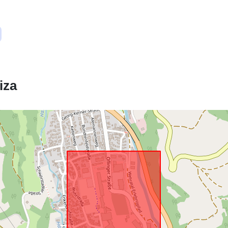
Ustreza:
uriRef:
iza