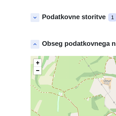
Podatkovne storitve
keyboard_arrow_down
1
Obseg podatkovnega n
keyboard_arrow_up
+
−