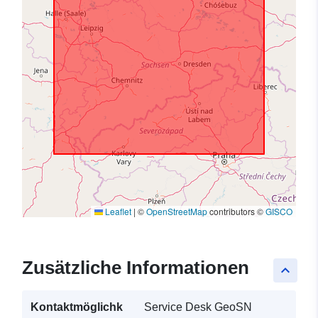
Leaflet
|
©
OpenStreetMap
contributors ©
GISCO
Zusätzliche Informationen
keyboard_arrow_up
Kontaktmöglichk
Service Desk GeoSN