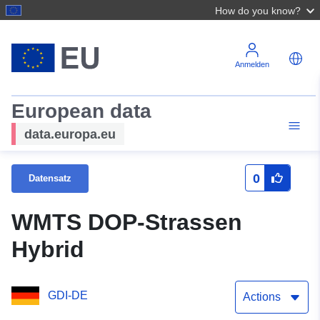
How do you know?
Anmelden
European data
data.europa.eu
0
Datensatz
WMTS DOP-Strassen
Hybrid
GDI-DE
Actions