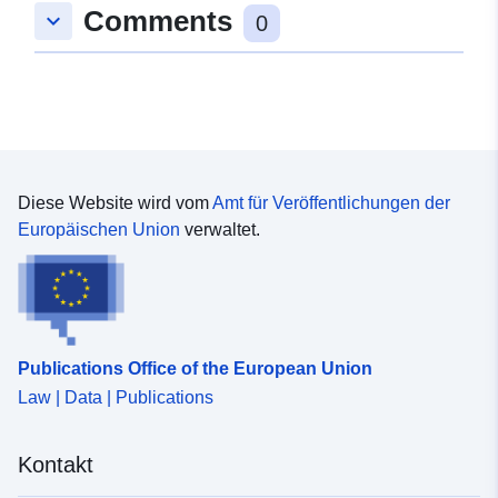
Identifikatoren:
https://geoportal.sachsen.de/md/
Comments
keyboard_arrow_down
0
1554-4a94-8673-d840de490cd6
uriRef:
http://data.europa.eu/88u/dataset
1554-4a94-8673-d840de490cd6
Diese Website wird vom
Amt für Veröffentlichungen der
Europäischen Union
verwaltet.
Publications Office of the European Union
Law | Data | Publications
Kontakt