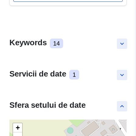
Keywords
14
keyboard_arrow_down
Servicii de date
1
keyboard_arrow_down
Sfera setului de date
keyboard_arrow_up
+