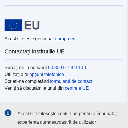
Acest site este gestionat
europa.eu
Contactați instituțiile UE
Sunați-ne la numărul
00 800 6 7 8 9 10 11
Utilizați alte
opțiuni telefonice
Scrieți-ne completând
formularul de contact
Veniți să discutăm la unul din
centrele UE
Platformele de comunicare socială
Acest site folosește cookie-uri pentru a îmbunătăți
Descoperiți canalele UE
pe rețelele sociale
experiența dumneavoastră de utilizator