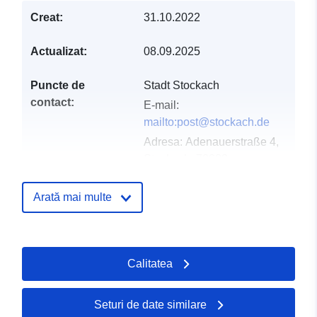
Creat:
31.10.2022
Actualizat:
08.09.2025
Puncte de
Stadt Stockach
contact:
E-mail:
mailto:post@stockach.de
Adresa:
Adenauerstraße 4,
Stockach, 78333,
Deutschland
Adresă URL:
Arată mai multe
http://www.stockach.de
Registru catalog:
Adăugat la data.europa.eu:
21 Feb
Calitatea
2026
Informații actualizate la data a.eur
02 August 2026
Seturi de date similare