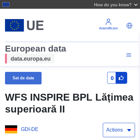
How do you know?
Autentificare
European data
data.europa.eu
0
Set de date
WFS INSPIRE BPL Lățimea
superioară II
GDI-DE
Actions