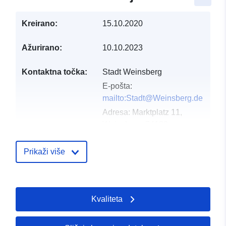
Kreirano:
15.10.2020
Ažurirano:
10.10.2023
Kontaktna točka:
Stadt Weinsberg
E-pošta:
mailto:Stadt@Weinsberg.de
Adresa:
Marktplatz 11,
Weinsberg, 74189,
Deutschland
URL:
Prikaži više
http://www.weinsberg.de
Kataloški
Dodano u data.europa.eu:
21 Febr
Kvaliteta
registar:
2026
Ažurirano na temelju podataka.eu