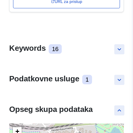
URL za pristup
Keywords
16
keyboard_arrow_down
Podatkovne usluge
1
keyboard_arrow_down
Opseg skupa podataka
keyboard_arrow_up
+