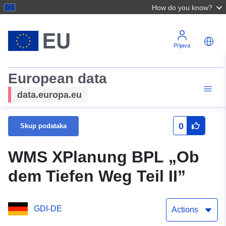
How do you know?
Prijava
European data
data.europa.eu
0
Skup podataka
WMS XPlanung BPL „Ob
dem Tiefen Weg Teil II”
GDI-DE
Actions