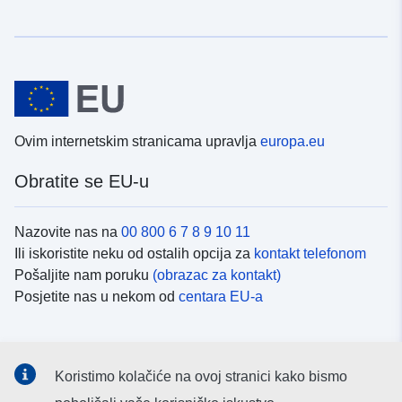
Ovim internetskim stranicama upravlja
europa.eu
Obratite se EU-u
Nazovite nas na
00 800 6 7 8 9 10 11
Ili iskoristite neku od ostalih opcija za
kontakt telefonom
Pošaljite nam poruku
(obrazac za kontakt)
Posjetite nas u nekom od
centara EU-a
Društvene mreže
Koristimo kolačiće na ovoj stranici kako bismo
Potražite kanale EU-a na
društvenim mrežama