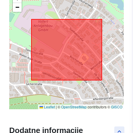
−
Leaflet
|
©
OpenStreetMap
contributors ©
GISCO
Dodatne informacije
keyboard_arrow_up