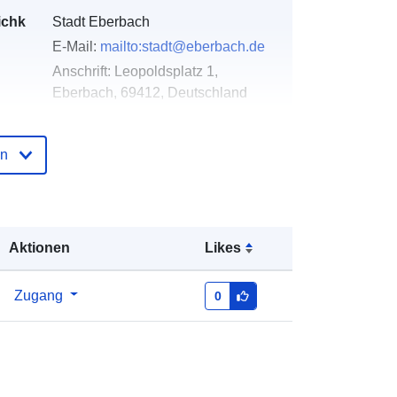
ichk
Stadt Eberbach
E-Mail:
mailto:stadt@eberbach.de
Anschrift:
Leopoldsplatz 1,
Eberbach, 69412, Deutschland
URL:
http://www.eberbach.de
en
der
Zu data.europa.eu hinzugefügt:
21
February 2026
Aktualisiert auf data.europa.eu:
02
August 2026
Aktionen
Likes
Koordinaten:
[ [ 8.9764241,
Zugang
0
49.4523887 ], [ 8.9802084,
49.4523887 ], [ 8.9802084,
49.4497795 ], [ 8.9764241,
49.4497795 ], [ 8.9764241,
49.4523887 ] ]