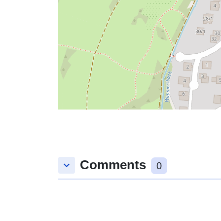
Comments
keyboard_arrow_down
0