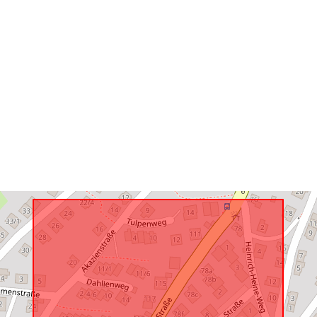
Konform mit:
uriRef: