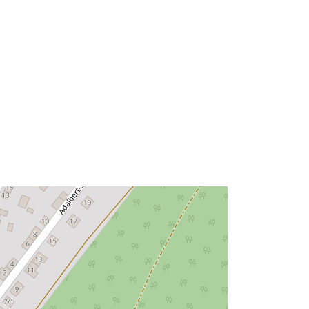
Typ:
Polygon
Ressource:
http://data.europa.eu/eli/reg/2009/97
6
http://data.europa.eu/88u/dataset/98
5ac3b3-b94c-4db3-83c3-
b7199eababc2