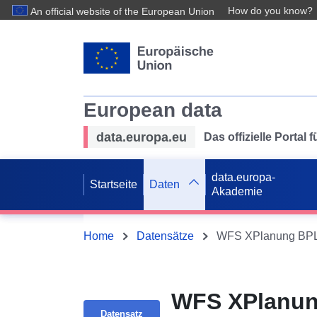
How do you know?
An official website of the European Union
European data
data.europa.eu
Das offizielle Portal
data.europa-
Startseite
Daten
Akademie
Home
Datensätze
WFS XPlanung BPL 
WFS XPlanun
Datensatz