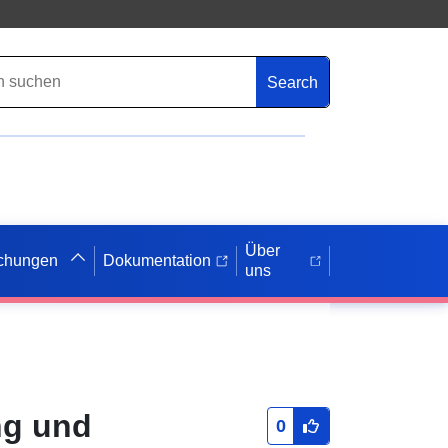
Search
Über
ichungen
Dokumentation
uns
ng und
0