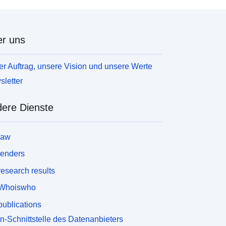
r uns
r Auftrag, unsere Vision und unsere Werte
letter
ere Dienste
law
tenders
esearch results
Whoiswho
ublications
n-Schnittstelle des Datenanbieters