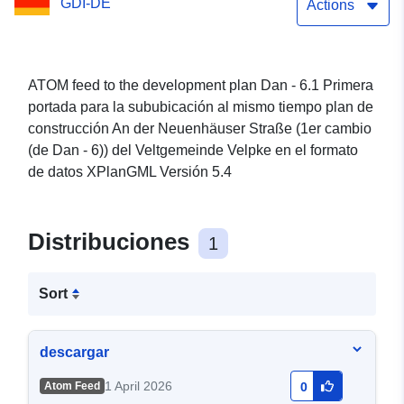
GDI-DE
der Neuenhäuser Straße
Actions
(1er cambio (de Dan - 6))
del Veltgemeinde Velpke
ATOM feed to the development plan Dan - 6.1 Primera
portada para la sububicación al mismo tiempo plan de
construcción An der Neuenhäuser Straße (1er cambio
(de Dan - 6)) del Veltgemeinde Velpke en el formato
de datos XPlanGML Versión 5.4
Distribuciones
1
Sort
descargar
1 April 2026
Atom Feed
0