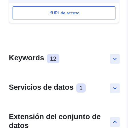
URL de acceso
Keywords
12
keyboard_arrow_down
Servicios de datos
1
keyboard_arrow_down
Extensión del conjunto de
keyboard_arrow_up
datos