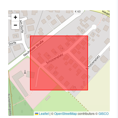
+
−
Leaflet
|
©
OpenStreetMap
contributors ©
GISCO