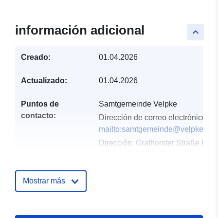
información adicional
keyboard_arrow_up
Creado:
01.04.2026
Actualizado:
01.04.2026
Puntos de
Samtgemeinde Velpke
contacto:
Dirección de correo electrónico:
mailto:samtgemeinde@velpke.de
Dirección:
Grafhorster Straße 6,
Velpke, D-38458, Deutschland
URL:
http://www.velpke.de
Mostrar más
Registro del
Añadido a data.europa.eu:
11
catálogo:
April 2026