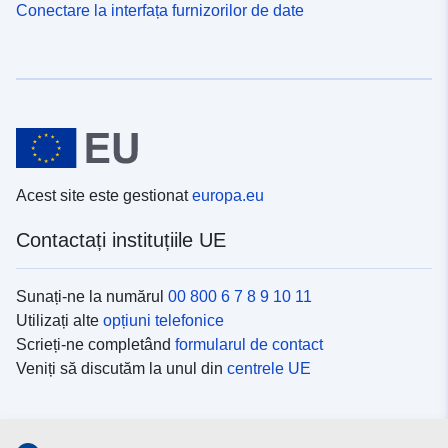
Conectare la interfața furnizorilor de date
Acest site este gestionat
europa.eu
Contactați instituțiile UE
Sunați-ne la numărul
00 800 6 7 8 9 10 11
Utilizați alte
opțiuni telefonice
Scrieți-ne completând
formularul de contact
Veniți să discutăm la unul din
centrele UE
Platformele de comunicare socială