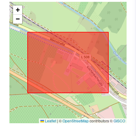
+
−
Leaflet
|
©
OpenStreetMap
contributors ©
GISCO