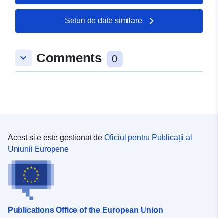
49.2095 ], [ 8.03473,
49.2095 ], [ 8.03473,
Seturi de date similare
49.2123 ] ]
Tip:
Polygon
Comments
keyboard_arrow_down
0
uriRef:
http://data.europa.eu/88u/dataset
2867-2e9a-a7ca-744c969aadc7
Acest site este gestionat de
Oficiul pentru Publicații al
Uniunii Europene
Publications Office of the European Union