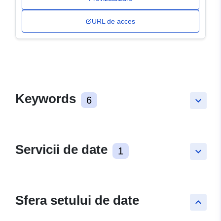
URL de acces
Keywords
6
keyboard_arrow_down
Servicii de date
1
keyboard_arrow_down
Sfera setului de date
keyboard_arrow_up