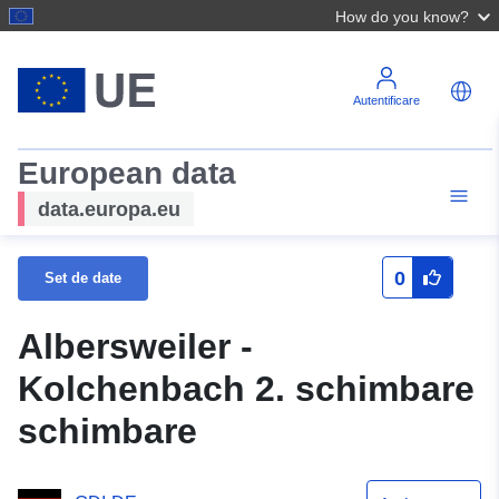
How do you know?
Autentificare
European data
data.europa.eu
0
Set de date
Albersweiler -
Kolchenbach 2. schimbare
schimbare