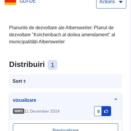
GDI-DE
Actions
Planurile de dezvoltare ale Albersweiler: Planul de
dezvoltare "Kolchenbach al doilea amendament" al
municipalității Albersweiler
Distribuiri
1
Sort
vizualizare
11 December 2024
WMS
0
Previzualizare