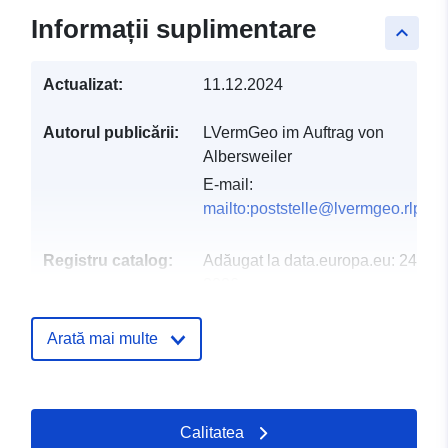
Informații suplimentare
keyboard_arrow_up
Actualizat:
11.12.2024
Autorul publicării:
LVermGeo im Auftrag von
Albersweiler
E-mail:
mailto:poststelle@lvermgeo.rlp.de
Registru catalog:
Adăugat la data.europa.eu:
24 Jan
2026
Informații actualizate la data a.eur
02 August 2026
Arată mai multe
Spațial:
Coordonate:
[ [ 8.03473,
49.2123 ], [ 8.04045,
Calitatea
49.2123 ], [ 8.04045,