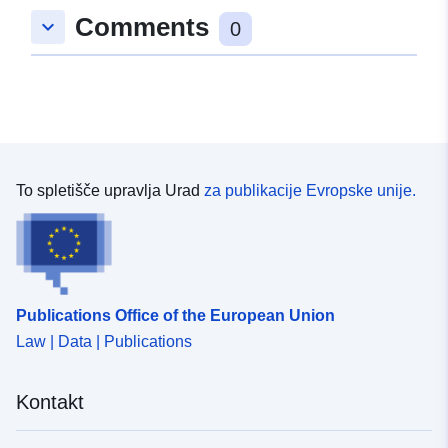
Comments
keyboard_arrow_down
0
To spletišče upravlja Urad
za publikacije Evropske unije.
Publications Office of the European Union
Law | Data | Publications
Kontakt