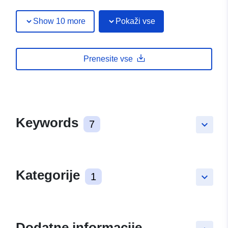
Show 10 more
Pokaži vse
Prenesite vse
Keywords
7
keyboard_arrow_down
Kategorije
1
keyboard_arrow_down
Dodatne informacije