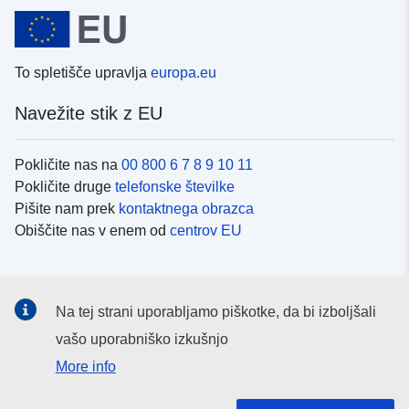
To spletišče upravlja
europa.eu
Navežite stik z EU
Pokličite nas na
00 800 6 7 8 9 10 11
Pokličite druge
telefonske številke
Pišite nam prek
kontaktnega obrazca
Obiščite nas v enem od
centrov EU
Družbeni mediji
Na tej strani uporabljamo piškotke, da bi izboljšali
Iskanje po
družbenih medijih EU
vašo uporabniško izkušnjo
More info
Institucije in organi EU