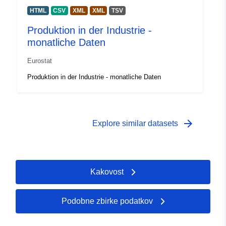
HTML
CSV
XML
XML
TSV
Produktion in der Industrie -
monatliche Daten
Eurostat
Produktion in der Industrie - monatliche Daten
arrow_forward
Explore similar datasets
Kakovost
Podobne zbirke podatkov