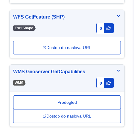
WFS GetFeature (SHP)
-
Esri Shape
0
Dostop do naslova URL
WMS Geoserver GetCapabilities
-
WMS
0
Predogled
Dostop do naslova URL