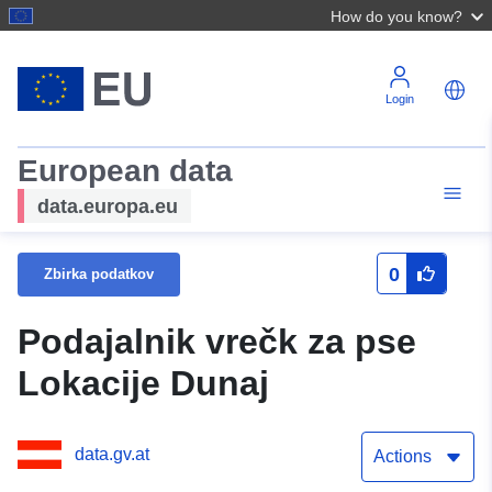
How do you know?
Login
European data
data.europa.eu
0
Zbirka podatkov
Podajalnik vrečk za pse
Lokacije Dunaj
data.gv.at
Actions