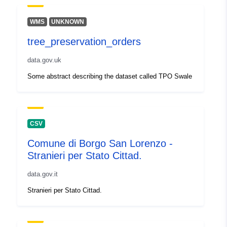
Posodobljeno na spletišču Data.e
09 August 2026
WMS
UNKNOWN
tree_preservation_orders
Izvor:
Die Daten werden von der
MA 48 erstellt und gepflegt.
data.gov.uk
Some abstract describing the dataset called TPO Swale
Identifikatorji:
98908792-f315-4834-9b5e-
20fed66cbe5a
uriRef:
http://data.europa.eu/88u/dataset
CSV
f315-4834-9b5e-20fed66cbe5a
Comune di Borgo San Lorenzo -
Periodičnost
continuous
Stranieri per Stato Cittad.
nastanka
data.gov.it
poslovnega
dogodka:
Stranieri per Stato Cittad.
Časovna
01 January 2011
pokritost: