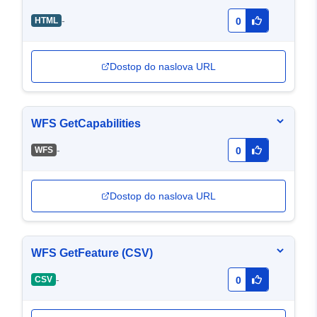
-
HTML
0
Dostop do naslova URL
WFS GetCapabilities
-
WFS
0
Dostop do naslova URL
WFS GetFeature (CSV)
-
CSV
0