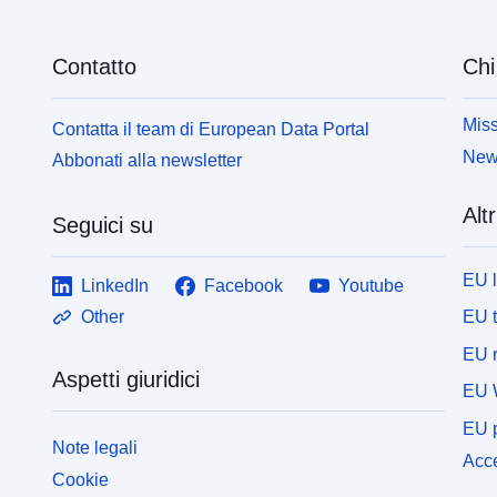
Contatto
Chi
Miss
Contatta il team di European Data Portal
News
Abbonati alla newsletter
Altr
Seguici su
EU 
LinkedIn
Facebook
Youtube
EU 
Other
EU r
Aspetti giuridici
EU 
EU p
Note legali
Acce
Cookie