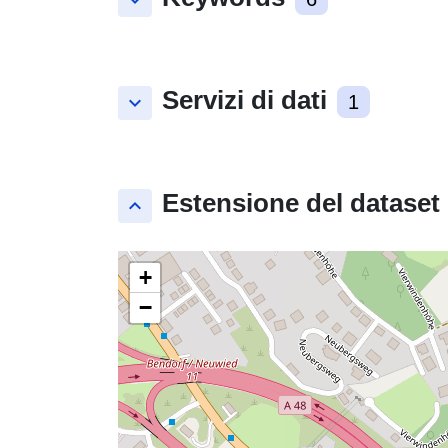
keyboard_arrow_down
Servizi di dati
keyboard_arrow_down
1
Estensione del dataset
keyboard_arrow_up
+
−