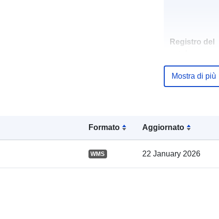
Registro del
catalogo:
Mostra di più
Spaziale:
Formato
Aggiornato
22 January 2026
WMS
uriRef: