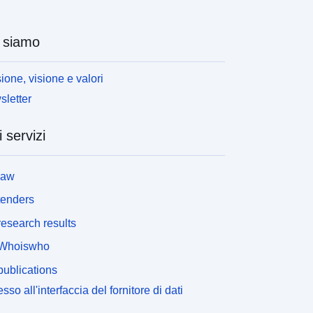
 siamo
ione, visione e valori
letter
i servizi
law
tenders
esearch results
Whoiswho
ublications
sso all'interfaccia del fornitore di dati