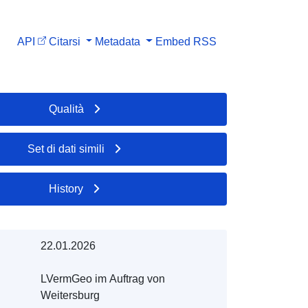
API
Citarsi
Metadata
Embed
RSS
Qualità
Set di dati simili
History
22.01.2026
LVermGeo im Auftrag von
Weitersburg