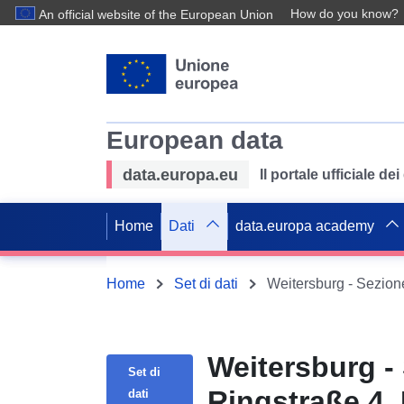
How do you know?
An official website of the European Union
European data
data.europa.eu
Il portale ufficiale de
Home
Dati
data.europa academy
Home
Set di dati
Weitersburg - Sezione
Weitersburg - 
Set di
Ringstraße 4.
dati