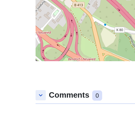
Comments
keyboard_arrow_down
0