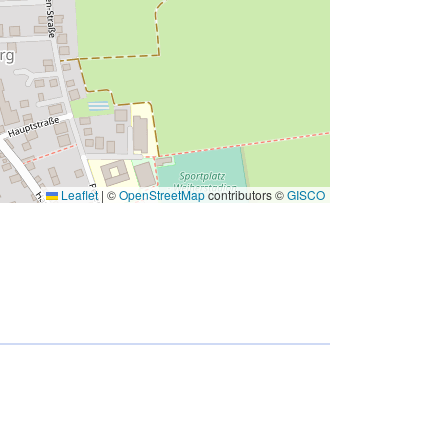
Leaflet
|
©
OpenStreetMap
contributors ©
GISCO