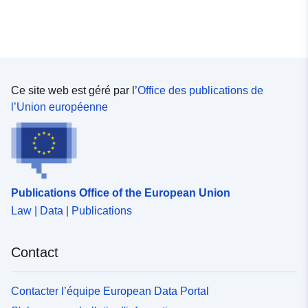
47.15607 ], [ 8.7992,
47.15607 ], [ 8.7992,
50.67096 ] ]
Type:
Polygon
Ce site web est géré par l’
Office des publications de
uriRef:
http://data.europa.eu/88u/dataset/
l’Union européenne
d81c-4548-b741-1c4875c63438
Publications Office of the European Union
Law | Data | Publications
Contact
Contacter l’équipe European Data Portal