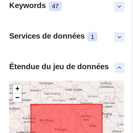
Keywords
47
keyboard_arrow_down
Services de données
1
keyboard_arrow_down
Étendue du jeu de données
keyboard_arrow_up
+
−