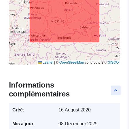
Leaflet
|
©
OpenStreetMap
contributors ©
GISCO
Informations
keyboard_arrow_up
complémentaires
Créé:
16 August 2020
Mis à jour:
08 December 2025