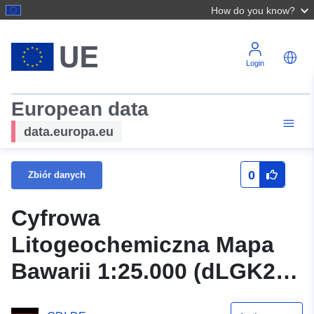
How do you know?
Login
European data
data.europa.eu
0
Zbiór danych
Cyfrowa
Litogeochemiczna Mapa
Bawarii 1:25.000 (dLGK25)
- WMS