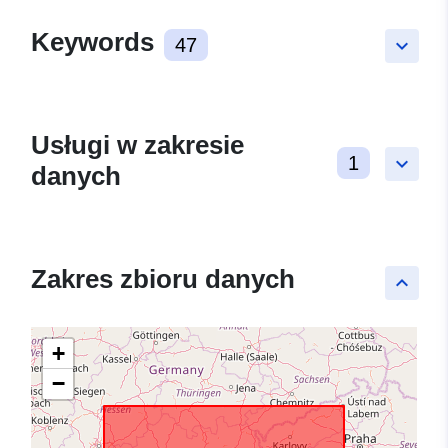
Keywords
47
keyboard_arrow_down
Usługi w zakresie
1
keyboard_arrow_down
danych
Zakres zbioru danych
keyboard_arrow_up
+
−