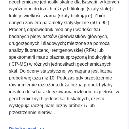
geochemiczne jednostki skalne dla Bawarii, w których
wyróżniono do trzech różnych litologii (skały stałe) i
frakcje wielkości ziarna (skały blokujące). Zbiór
danych zawiera parametry statystyczne (50. i 90.).
Procent, odpowiednik mediany i wartości tła)
badanych pierwiastków (pierwiastków głównych,
drugorzędnych i śladowych; mierzone za pomocą
analizy fluorescencji rentgenowskiej (RFA) lub
spektrometrii mas z plazmą sprzężoną indukcyjnie
(ICP-MS) w różnych jednostkach geochemicznych
skał. Do oceny statystycznej wymagana jest liczba
próbek większa niż 10. Podczas gdy przestrzennie
równomiernie rozłożona duża liczba próbek byłaby
idealna do scharakteryzowania rozkładu rozpiętości w
geochemicznych jednostkach skalnych, często
występują raczej małe liczby próbek i / lub
przestrzennie nierów...