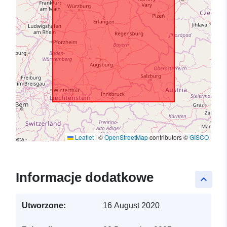
Leaflet
|
©
OpenStreetMap
contributors ©
GISCO
Informacje dodatkowe
keyboard_arrow_up
Utworzone:
16 August 2020