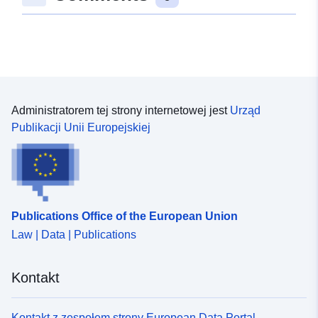
50.67096 ], [ 14.055682,
47.15607 ], [ 8.7992,
47.15607 ], [ 8.7992,
50.67096 ] ]
Typ:
Polygon
Administratorem tej strony internetowej jest
Urząd
uriRef:
http://data.europa.eu/88u/dataset/
Publikacji Unii Europejskiej
d81c-4548-b741-1c4875c63438
Publications Office of the European Union
Law | Data | Publications
Kontakt
Kontakt z zespołem strony European Data Portal