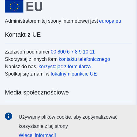
Administratorem tej strony internetowej jest
europa.eu
Kontakt z UE
Zadzwoń pod numer
00 800 6 7 8 9 10 11
Skorzystaj z innych form
kontaktu telefonicznego
Napisz do nas,
korzystając z formularza
Spotkaj się z nami w
lokalnym punkcie UE
Media społecznościowe
Obserwuj UE w
mediach społecznościowych
Używamy plików cookie, aby zoptymalizować
korzystanie z tej strony
Instytucje i organy UE
Więcej informacji