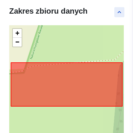
Zakres zbioru danych
keyboard_arrow_up
+
−