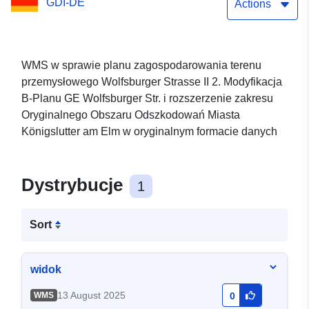
GDI-DE
Zmiana planu B GE
Actions
Wolfsburger Str. i
rozszerzenie zakresu
WMS w sprawie planu zagospodarowania terenu
przemysłowego Wolfsburger Strasse II 2. Modyfikacja
pierwotnego obszaru
B-Planu GE Wolfsburger Str. i rozszerzenie zakresu
kompensacyjnego miasta
Oryginalnego Obszaru Odszkodowań Miasta
Königslutter am Elm w oryginalnym formacie danych
Königslutter am Elm
Dystrybucje
1
Sort
widok
13 August 2025
WMS
0