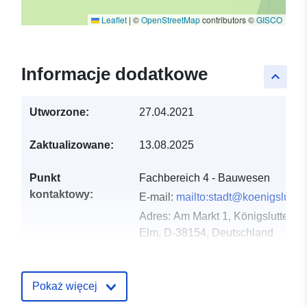
Leaflet
|
©
OpenStreetMap
contributors ©
GISCO
Informacje dodatkowe
keyboard_arrow_up
Utworzone:
27.04.2021
Zaktualizowane:
13.08.2025
Punkt
Fachbereich 4 - Bauwesen
kontaktowy:
E-mail:
mailto:stadt@koenigslutter
Adres:
Am Markt 1, Königslutter a
Elm, D-38154, Deutschland
URL:
https://www.koenigslutter.de/index
Pokaż więcej
Zapis katalogu:
Dodany do data.europa.eu:
21