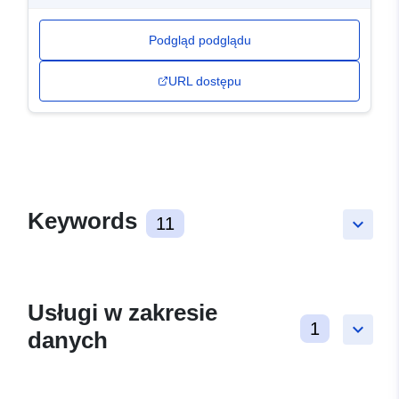
Podgląd podglądu
URL dostępu
Keywords
11
keyboard_arrow_down
Usługi w zakresie
1
keyboard_arrow_down
danych