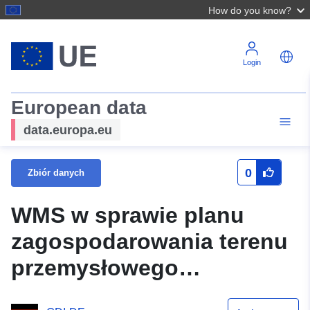
How do you know?
Login
European data
data.europa.eu
0
Zbiór danych
WMS w sprawie planu
zagospodarowania terenu
przemysłowego
Wolfsburger Strasse II 2.