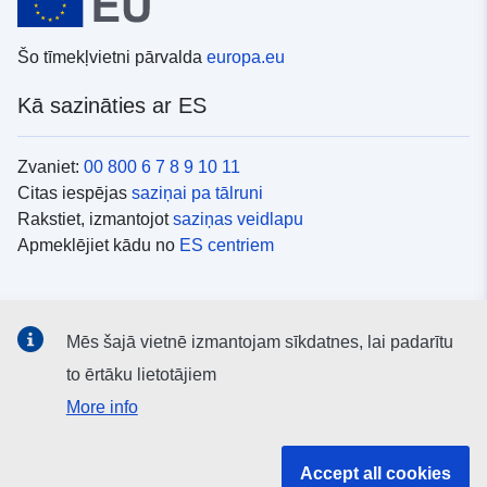
Šo tīmekļvietni pārvalda
europa.eu
Kā sazināties ar ES
Zvaniet:
00 800 6 7 8 9 10 11
Citas iespējas
saziņai pa tālruni
Rakstiet, izmantojot
saziņas veidlapu
Apmeklējiet kādu no
ES centriem
Sociālie mediji
Mēs šajā vietnē izmantojam sīkdatnes, lai padarītu
ES konti
sociālajos medijos
to ērtāku lietotājiem
More info
ES iestādes un struktūras
Accept all cookies