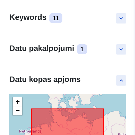
Keywords
11
keyboard_arrow_down
Datu pakalpojumi
1
keyboard_arrow_down
Datu kopas apjoms
keyboard_arrow_up
+
−