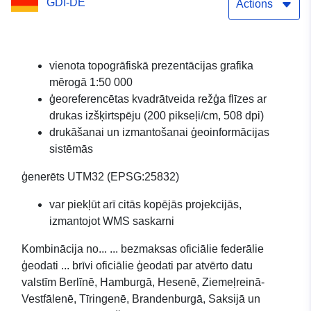
GDI-DE
Actions
vienota topogrāfiskā prezentācijas grafika
mērogā 1:50 000
ģeoreferencētas kvadrātveida režģa flīzes ar
drukas izšķirtspēju (200 pikseļi/cm, 508 dpi)
drukāšanai un izmantošanai ģeoinformācijas
sistēmās
ģenerēts UTM32 (EPSG:25832)
var piekļūt arī citās kopējās projekcijās,
izmantojot WMS saskarni
Kombinācija no... ... bezmaksas oficiālie federālie
ģeodati ... brīvi oficiālie ģeodati par atvērto datu
valstīm Berlīnē, Hamburgā, Hesenē, Ziemeļreinā-
Vestfālenē, Tīringenē, Brandenburgā, Saksijā un