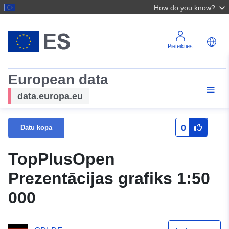
How do you know?
Pieteikties
European data
data.europa.eu
0
Datu kopa
TopPlusOpen
Prezentācijas grafiks 1:50
000