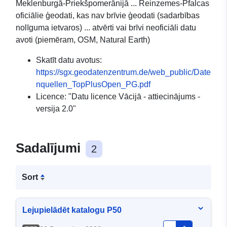
Meklenburgā-Priekšpomerānijā ... Reinzemes-Pfalcas
oficiālie ģeodati, kas nav brīvie ģeodati (sadarbības
nolīguma ietvaros) ... atvērti vai brīvi neoficiāli datu
avoti (piemēram, OSM, Natural Earth)
Skatīt datu avotus:
https://sgx.geodatenzentrum.de/web_public/Date
nquellen_TopPlusOpen_PG.pdf
Licence: "Datu licence Vācijā - attiecinājums -
versija 2.0"
Sadalījumi
2
Sort
Lejupielādēt katalogu P50