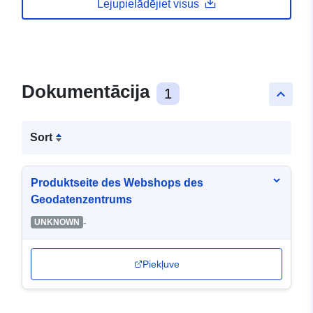
Lejupielādējiet visus
Dokumentācija
1
keyboard_arrow_up
Sort
Produktseite des Webshops des
Geodatenzentrums
-
UNKNOWN
Piekļuve