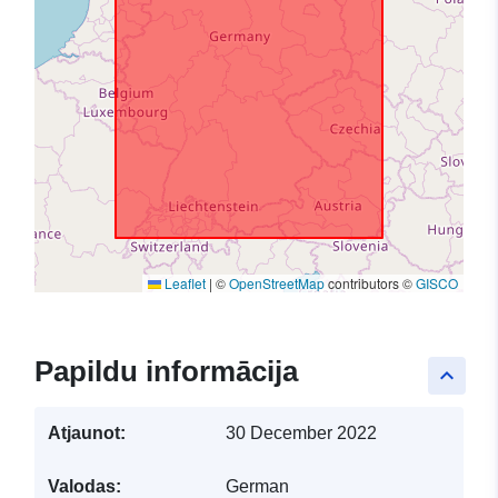
Leaflet
|
©
OpenStreetMap
contributors ©
GISCO
Papildu informācija
keyboard_arrow_up
Atjaunot:
30 December 2022
Valodas:
German