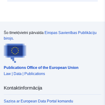
46.68855 ], [ 5.652006,
46.68855 ], [ 5.652006,
55.013275 ] ]
Tips:
Polygon
Šo tīmekļvietni pārvalda
Eiropas Savienības Publikāciju
Pirmavots:
Kombination
birojs.
verschiedenster
Vektordatenquellen zu
einem harmonisierten digi...
Identifikatori:
https://registry.gdi-
Publications Office of the European Union
de.org/id/de.bund.bkg.csw/15c20a
Law | Data | Publications
5f6f-4396-96f7-0e969a806670
uriRef:
http://data.europa.eu/88u/dataset
Kontaktinformācija
297e-4dd0-bbd2-a28cb2ec276c~
Saziņa ar European Data Portal komandu
Uzkrāšanas
annual