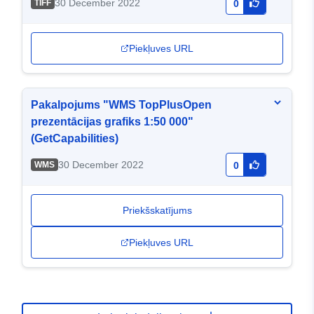
30 December 2022
TIFF
0
Piekļuves URL
Pakalpojums "WMS TopPlusOpen
prezentācijas grafiks 1:50 000"
(GetCapabilities)
30 December 2022
WMS
0
Priekšskatījums
Piekļuves URL