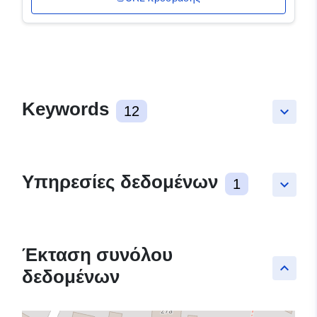
Keywords
12
keyboard_arrow_down
Υπηρεσίες δεδομένων
1
keyboard_arrow_down
Έκταση συνόλου
keyboard_arrow_up
δεδομένων