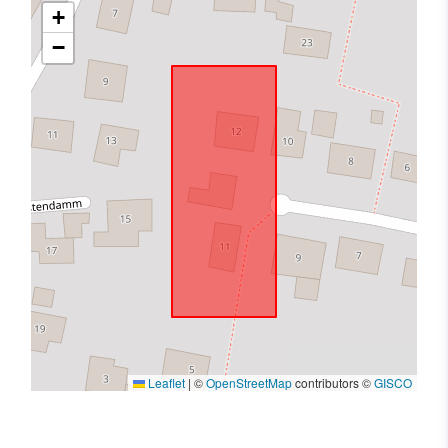
+
−
Leaflet
|
©
OpenStreetMap
contributors ©
GISCO