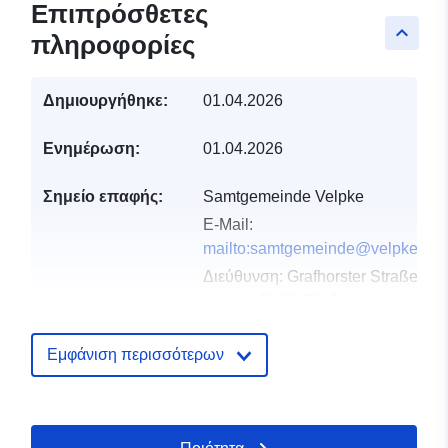
Επιπρόσθετες
keyboard_arrow_up
πληροφορίες
Δημιουργήθηκε:
01.04.2026
Ενημέρωση:
01.04.2026
Σημείο επαφής:
Samtgemeinde Velpke
E-Mail:
mailto:samtgemeinde@velpke.de
Διεύθυνση:
Grafhorster Straße 6,
Velpke, D-38458, Deutschland
Διεύθυνση URL:
http://www.velpke.de
Εμφάνιση περισσότερων
Αρχείο
Προστίθεται στο data.europa.eu:
1
καταλόγου:
April 2026