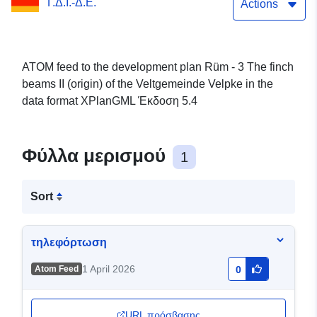
Γ.Δ.Ι.-Δ.Ε.
Velpke
Actions
ATOM feed to the development plan Rüm - 3 The finch
beams II (origin) of the Veltgemeinde Velpke in the
data format XPlanGML Έκδοση 5.4
Φύλλα μερισμού
1
Sort
τηλεφόρτωση
1 April 2026
Atom Feed
0
URL πρόσβασης