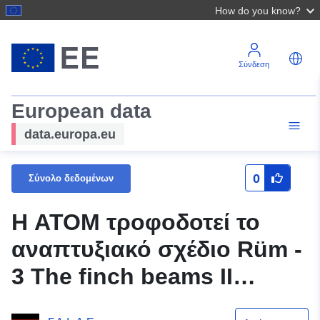
How do you know?
Σύνδεση
European data
data.europa.eu
0
Σύνολο δεδομένων
Η ATOM τροφοδοτεί το
αναπτυξιακό σχέδιο Rüm -
3 The finch beams II
(καταγωγή) του δήμου