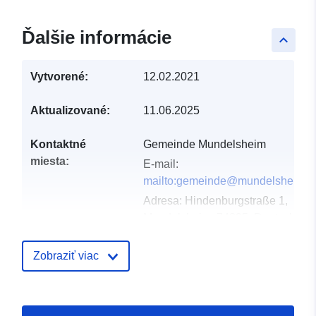
Ďalšie informácie
keyboard_arrow_up
Vytvorené:
12.02.2021
Aktualizované:
11.06.2025
Kontaktné
Gemeinde Mundelsheim
miesta:
E-mail:
mailto:gemeinde@mundelsheim.d
Adresa:
Hindenburgstraße 1,
Mundelsheim, 74395, Deutschlan
Adresa URL:
http://www.mundelsheim.de
Zobraziť viac
Katalógový
Pridané k údajom.europa.eu:
21 F
záznam:
2026