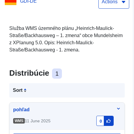
GDI-DE
Actions
Služba WMS územného plánu „Heinrich-Maulick-
Straße/Backhausweg – 1. zmena“ obce Mundelsheim
z XPlanung 5.0. Opis: Heinrich-Maulick-
Straße/Backhausweg - 1. zmena.
Distribúcie
1
Sort
pohľad
11 June 2025
WMS
0