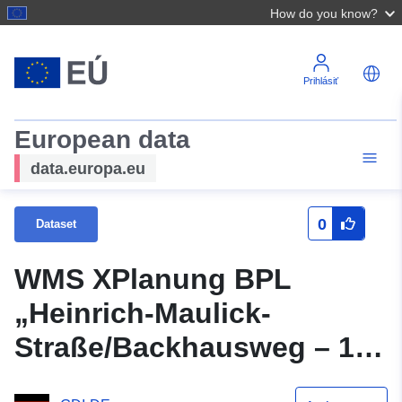
How do you know?
Prihlásiť
European data
data.europa.eu
0
Dataset
WMS XPlanung BPL
„Heinrich-Maulick-
Straße/Backhausweg – 1.
zmena“