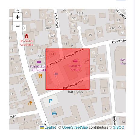
+
−
Leaflet
|
©
OpenStreetMap
contributors ©
GISCO