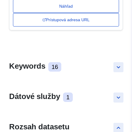
Náhľad
Prístupová adresa URL
Keywords
16
keyboard_arrow_down
Dátové služby
1
keyboard_arrow_down
Rozsah datasetu
keyboard_arrow_up