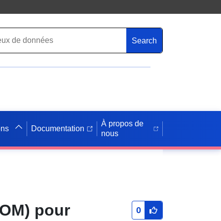
Search
À propos de
ons
Documentation
nous
TOM) pour
0