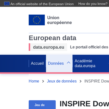
How do you know?
An official website of the European Union
European data
data.europa.eu
Le portail officiel 
Académie
Accueil
Données
data.europa
Home
Jeux de données
INSPIRE Down
Jeu de