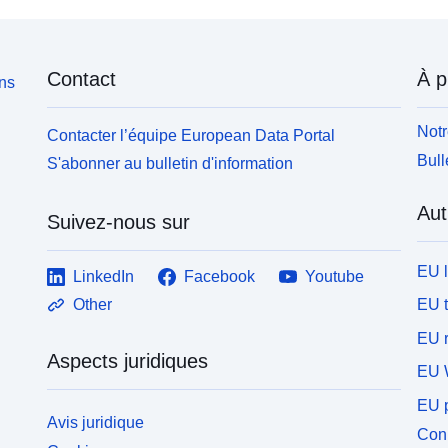
Contact
À p
ons
Notr
Contacter l’équipe European Data Portal
Bull
S'abonner au bulletin d'information
Aut
Suivez-nous sur
EU 
LinkedIn
Facebook
Youtube
EU 
Other
EU r
Aspects juridiques
EU 
EU p
Avis juridique
Conn