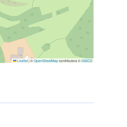
Leaflet
|
©
OpenStreetMap
contributors ©
GISCO