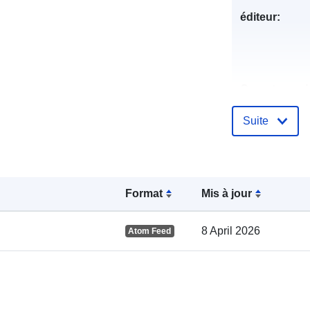
éditeur:
Compte rend
catalogue:
Suite
spatial:
Format
Mis à jour
8 April 2026
Atom Feed
uriRef: