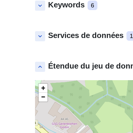
Keywords
keyboard_arrow_down
6
Services de données
keyboard_arrow_down
1
Étendue du jeu de don
keyboard_arrow_up
+
−