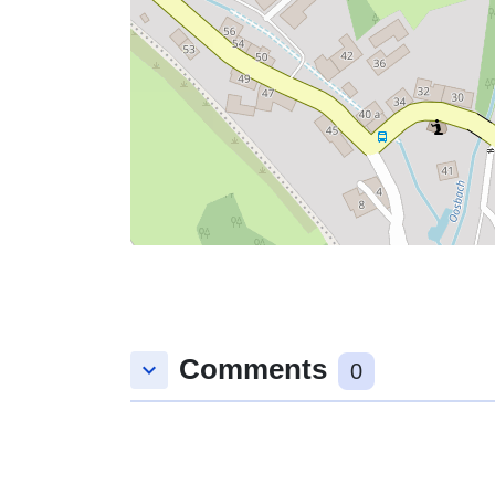
Comments
keyboard_arrow_down
0