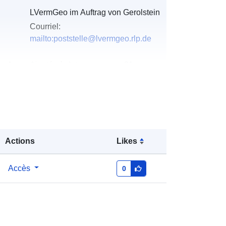
LVermGeo im Auftrag von Gerolstein
Courriel:
mailto:poststelle@lvermgeo.rlp.de
u du
Ajoutée à data.europa.eu:
21
February 2026
Mise à jour sur data.europa.eu:
02
August 2026
Coordonnées:
[ [ 6.61525, 50.2415 ],
Actions
Likes
[ 6.61707, 50.2415 ], [ 6.61707,
50.2397 ], [ 6.61525, 50.2397 ], [
6.61525, 50.2415 ] ]
Accès
0
Type:
Polygon
http://data.europa.eu/88u/dataset/99
099875-fe75-0002-faa3-