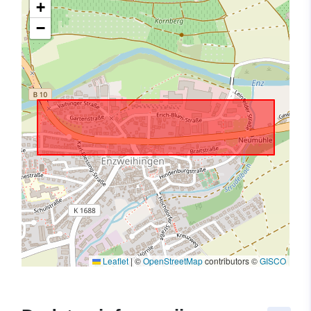
+
−
Leaflet
|
©
OpenStreetMap
contributors ©
GISCO