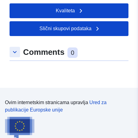
Kvaliteta
Slični skupovi podataka
Comments
keyboard_arrow_down
0
Ovim internetskim stranicama upravlja
Ured za
publikacije Europske unije