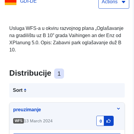
GDI-DE
Actions
Usluga WFS-a u okviru razvojnog plana „Oglašavanje
na gradilištu uz B 10” grada Vaihingen an der Enz od
XPlanung 5.0. Opis: Zabavni park oglašavanje duž B
10.
Distribucije
1
Sort
preuzimanje
13 March 2024
WFS
0