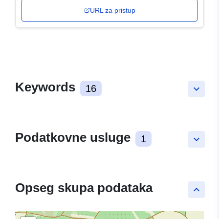
URL za pristup
Keywords
16
keyboard_arrow_down
Podatkovne usluge
1
keyboard_arrow_down
Opseg skupa podataka
keyboard_arrow_up