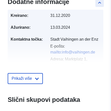
Dodatne informacije
keyboard_arrow_up
Kreirano:
31.12.2020
Ažurirano:
13.03.2024
Kontaktna točka:
Stadt Vaihingen an der Enz
E-pošta:
mailto:info@vaihingen.de
Adresa:
Marktplatz 1,
Vaihingen an der Enz,
71665, Deutschland
URL:
Prikaži više
http://www.vaihingen.de
Kataloški
Dodano u data.europa.eu:
21 Febr
Slični skupovi podataka
registar:
2026
Ažurirano na temelju podataka.eu