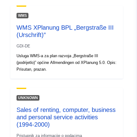
02 August 2026
WMS
Prostorno:
Koordinate:
[ [ 8.9779346,
WMS XPlanung BPL „Bergstraße III
48.9198925 ], [ 8.9925639,
(Urschrift)”
48.9198925 ], [ 8.9925639,
48.9176882 ], [ 8.9779346,
GDI-DE
48.9176882 ], [ 8.9779346,
Usluga WMS-a za plan razvoja „Bergstraße III
48.9198925 ] ]
(podrijetlo)” općine Allmendingen od XPlanung 5.0. Opis:
Tip:
Polygon
Prisutan, prazan.
U skladu s:
Resurs:
http://data.europa.eu/eli/reg/2009/
UNKNOWN
uriRef:
http://data.europa.eu/88u/dataset
Sales of renting, computer, business
50ea-440a-9938-04444337c08e
and personal service activities
(1994-2000)
Pristupnik za informacije o podacima