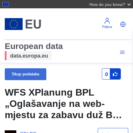
How do you know?
Prijava
European data
data.europa.eu
0
Skup podataka
WFS XPlanung BPL
„Oglašavanje na web-
mjestu za zabavu duž B
10”