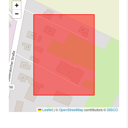
+
−
Leaflet
|
©
OpenStreetMap
contributors ©
GISCO