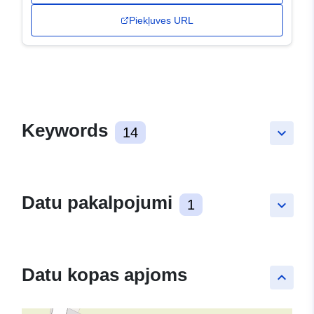
Piekļuves URL
Keywords
14
keyboard_arrow_down
Datu pakalpojumi
1
keyboard_arrow_down
Datu kopas apjoms
keyboard_arrow_up