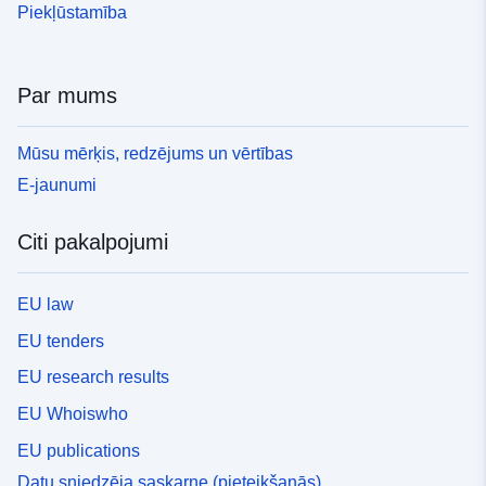
Piekļūstamība
Par mums
Mūsu mērķis, redzējums un vērtības
E-jaunumi
Citi pakalpojumi
EU law
EU tenders
EU research results
EU Whoiswho
EU publications
Datu sniedzēja saskarne (pieteikšanās)