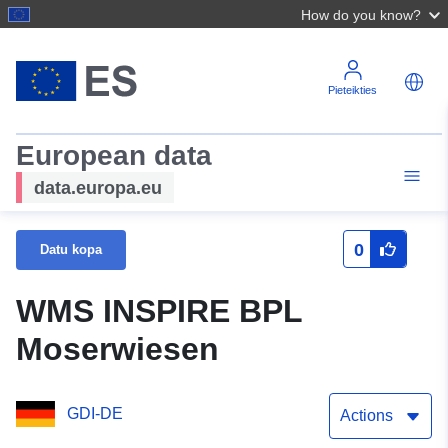
How do you know?
Pieteikties
European data
data.europa.eu
0
Datu kopa
WMS INSPIRE BPL
Moserwiesen
GDI-DE
Actions