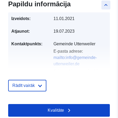
Papildu informācija
keyboard_arrow_up
Izveidots:
11.01.2021
Atjaunot:
19.07.2023
Kontaktpunkts:
Gemeinde Uttenweiler
E-pasta adrese:
mailto:info@gemeinde-
uttenweiler.de
Adrese:
Hauptstraße 14,
Uttenweiler, 88524,
Deutschland
Rādīt vairāk
URL:
http://www.uttenweiler.de
Kvalitāte
Kataloga
Pievienots data.europa.eu:
24 Jan
ieraksts:
2026