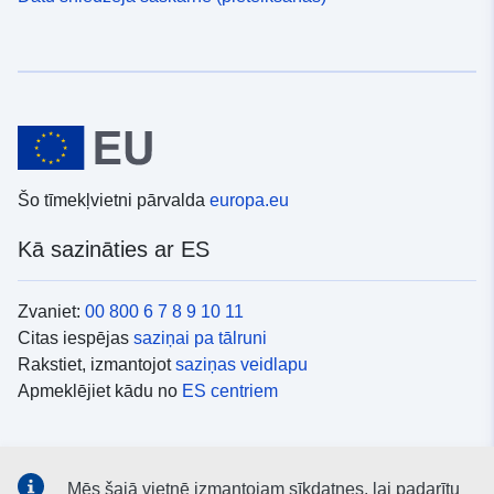
Šo tīmekļvietni pārvalda
europa.eu
Kā sazināties ar ES
Zvaniet:
00 800 6 7 8 9 10 11
Citas iespējas
saziņai pa tālruni
Rakstiet, izmantojot
saziņas veidlapu
Apmeklējiet kādu no
ES centriem
Sociālie mediji
Mēs šajā vietnē izmantojam sīkdatnes, lai padarītu