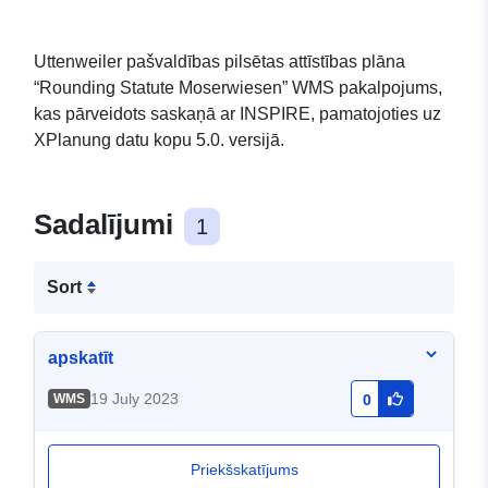
Uttenweiler pašvaldības pilsētas attīstības plāna
“Rounding Statute Moserwiesen” WMS pakalpojums,
kas pārveidots saskaņā ar INSPIRE, pamatojoties uz
XPlanung datu kopu 5.0. versijā.
Sadalījumi
1
Sort
apskatīt
19 July 2023
WMS
0
Priekšskatījums