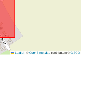
Leaflet
|
©
OpenStreetMap
contributors ©
GISCO