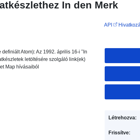
atkészlethez In den Merk
API
Hivatkozá
definiált Atom): Az 1992. április 16-i "In
tkészletek letöltésére szolgáló link(ek)
et Map hívásaiból
Létrehozva:
Frissítve: