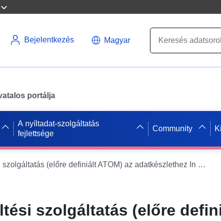
Bejelentkezés
Magyar
atalos portálja
A nyíltadat-szolgáltatás
Community
K
fejlettsége
INSPIRE letöltési szolgáltatás (előre definiált ATOM) az adatkészlethez In den Merk
tési szolgáltatás (előre defini