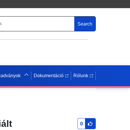
Search
iadványok
Dokumentáció
Rólunk
ált
0