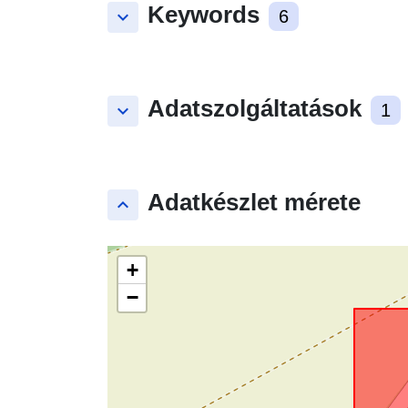
Keywords
keyboard_arrow_down
6
Adatszolgáltatások
keyboard_arrow_down
1
Adatkészlet mérete
keyboard_arrow_up
+
−