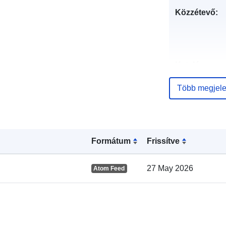
Közzétevő:
Katalógus-
nyilvántartás
Több megjele
Térbeli:
Formátum
Frissítve
27 May 2026
Atom Feed
uriRef: