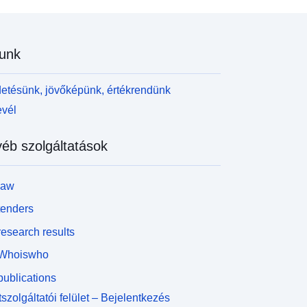
unk
etésünk, jövőképünk, értékrendünk
evél
éb szolgáltatások
law
tenders
esearch results
Whoiswho
ublications
szolgáltatói felület – Bejelentkezés