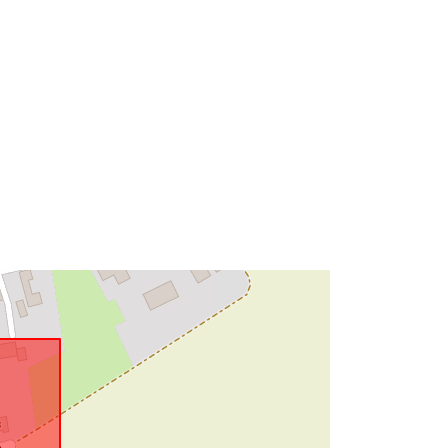
ae0c9e7035ac