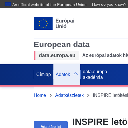
How do you know?
An official website of the European Union
European data
data.europa.eu
Az európai adatok hiv
data.europa
Címlap
Adatok
akadémia
Home
Adatkészletek
INSPIRE letöl
Adatkészlet