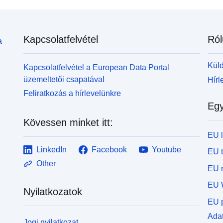
Kapcsolatfelvétel
Ról
a
Küld
Kapcsolatfelvétel a European Data Portal
üzemeltetői csapatával
Hírl
Feliratkozás a hírlevelünkre
Egy
Kövessen minket itt:
EU 
LinkedIn
Facebook
Youtube
EU 
Other
EU r
EU 
Nyilatkozatok
EU p
Adat
Jogi nyilatkozat