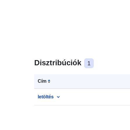
Disztribúciók
1
Cím
letöltés