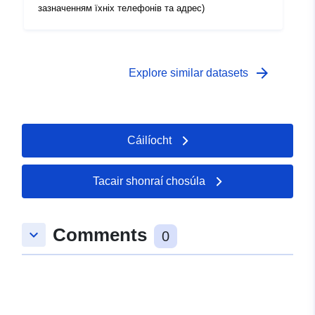
зазначенням їхніх телефонів та адрес)
arrow_forward
Explore similar datasets
Cáilíocht
Tacair shonraí chosúla
Comments
keyboard_arrow_down
0