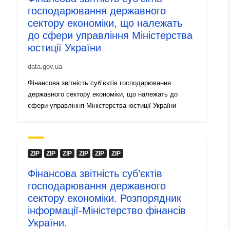
господарювання державного
fa8499b34330
сектору економіки, що належать
до сфери управління Міністерства
uriRef:
http://data.europa.eu/88u/dataset/
юстиції України
978b-4505-a856-fa8499b34330
data.gov.ua
Sonraí leagain:
1.0
Фінансова звітність суб’єктів господарювання
державного сектору економіки, що належать до
сфери управління Міністерства юстиції України
ZIP
ZIP
ZIP
ZIP
ZIP
ZIP
Фінансова звітність суб’єктів
господарювання державного
сектору економіки. Розпорядник
інформації-Міністерство фінансів
України.