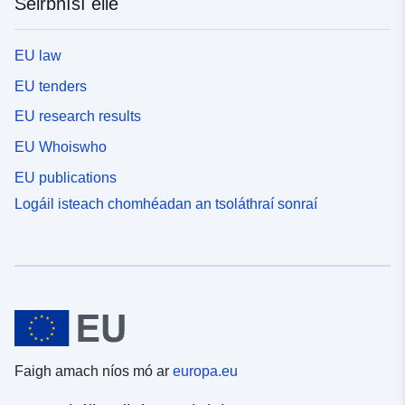
Seirbhísí eile
EU law
EU tenders
EU research results
EU Whoiswho
EU publications
Logáil isteach chomhéadan an tsoláthraí sonraí
Faigh amach níos mó ar
europa.eu