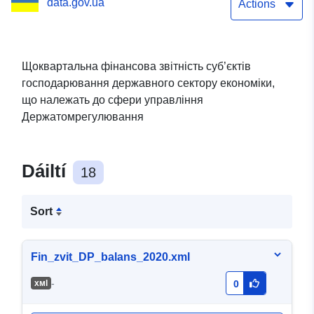
data.gov.ua
економіки, що належать
Actions
до сфери управління
Держатомрегулювання
Щоквартальна фінансова звітність суб’єктів
господарювання державного сектору економіки,
що належать до сфери управління
Держатомрегулювання
Dáiltí
18
Sort
Fin_zvit_DP_balans_2020.xml
-
хмl
0