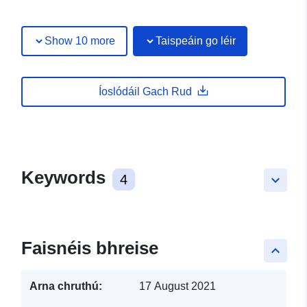
Show 10 more
Taispeáin go léir
Íoslódáil Gach Rud
Keywords
4
keyboard_arrow_down
Faisnéis bhreise
keyboard_arrow_up
Arna chruthú:
17 August 2021