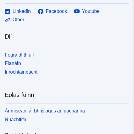
LinkedIn
Facebook
Youtube
Other
Dlí
Fógra dlíthiúil
Fianáin
Inrochtaineacht
Eolas fúinn
Ár misean, ár bhfís agus ár luachanna
Nuachtlitir