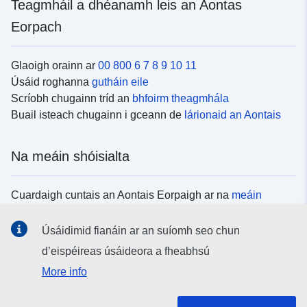
Teagmháil a dhéanamh leis an Aontas
Eorpach
Glaoigh orainn ar
00 800 6 7 8 9 10 11
Úsáid roghanna
gutháin eile
Scríobh chugainn tríd an
bhfoirm theagmhála
Buail isteach chugainn i gceann de
lárionaid an Aontais
Na meáin shóisialta
Cuardaigh cuntais an Aontais Eorpaigh ar na
meáin
shóisialta
Úsáidimid fianáin ar an suíomh seo chun
d’eispéireas úsáideora a fheabhsú
Institiúidí agus comhlachtaí an Aontais
More info
Eorpaigh