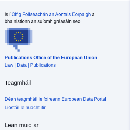
Is í
Oifig Foilseachán an Aontais Eorpaigh
a
bhainistíonn an suíomh gréasáin seo.
Publications Office of the European Union
Law | Data | Publications
Teagmháil
Déan teagmháil le foireann European Data Portal
Liostáil le nuachtlitir
Lean muid ar