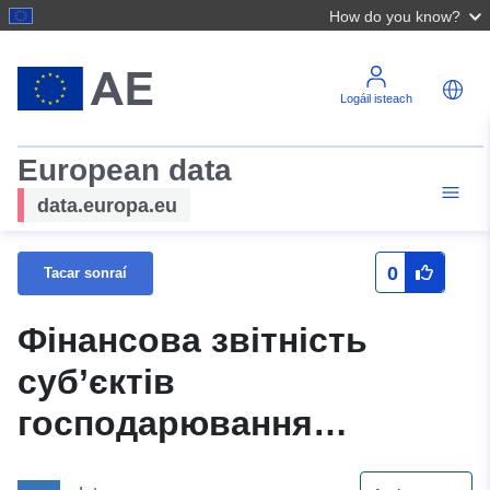
How do you know?
Logáil isteach
European data
data.europa.eu
0
Tacar sonraí
Фінансова звітність
суб’єктів
господарювання
державного сектору