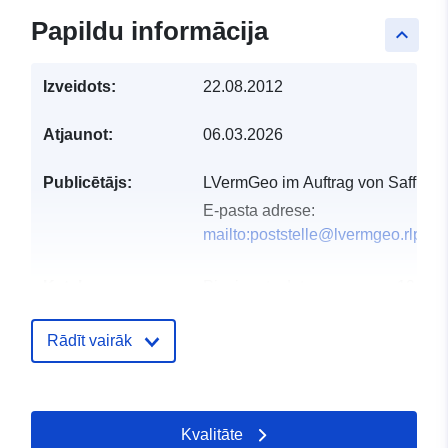
Papildu informācija
keyboard_arrow_up
Izveidots:
22.08.2012
Atjaunot:
06.03.2026
Publicētājs:
LVermGeo im Auftrag von Saffig
E-pasta adrese:
mailto:poststelle@lvermgeo.rlp.de
Kataloga
Pievienots data.europa.eu:
19 Jan
ieraksts:
2026
Jaunākā informācija par Data.euro
Rādīt vairāk
02 August 2026
Ģeogrāfiskā
Koordinātes:
[ [ 7.42211,
Kvalitāte
atrašanās vieta:
50.3742 ], [ 7.42279,