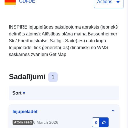
GDI-DE
Str./Friedhofstraße 1.
Actions
INSPIRE lejupielādes pakalpojuma apraksts (iepriekš
definēts atoms): Attīstības plāna maiņa Bassenheimer
Str./ Friedhofstraße, Saffig - Saite(-es) datu kopu
lejupielādei tiek ģenerēta(-as) dinamiski no WMS
saskarnes zvaniem Get Map
Sadalījumi
1
Sort
lejupielādēt
6 March 2026
Atom Feed
0