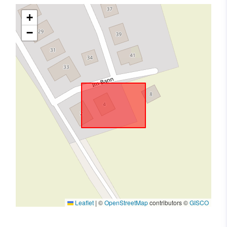
+
−
Leaflet
|
©
OpenStreetMap
contributors ©
GISCO