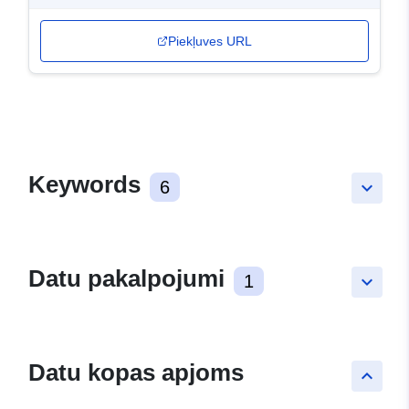
Piekļuves URL
Keywords
6
keyboard_arrow_down
Datu pakalpojumi
1
keyboard_arrow_down
Datu kopas apjoms
keyboard_arrow_up