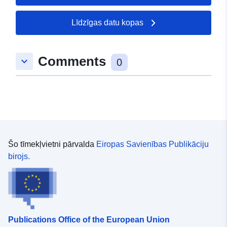
50.3742 ], [ 7.42279,
50.3739 ], [ 7.42211,
Līdzīgas datu kopas
50.3739 ], [ 7.42211,
50.3742 ] ]
Comments
Tips:
Polygon
keyboard_arrow_down
0
uriRef:
http://data.europa.eu/88u/dataset
7d95-0002-cb68-8065c329794c
Šo tīmekļvietni pārvalda
Eiropas Savienības Publikāciju
birojs.
Publications Office of the European Union