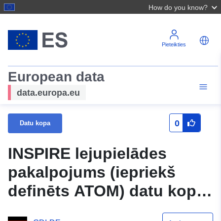
How do you know?
Pieteikties
European data
data.europa.eu
0
Datu kopa
INSPIRE lejupielādes
pakalpojums (iepriekš
definēts ATOM) datu kopai
Bassenheimer