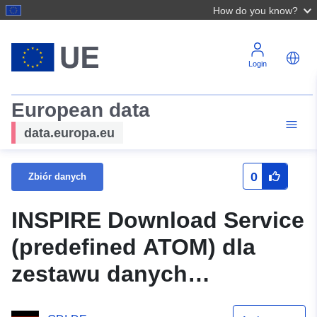
How do you know?
Login
European data
data.europa.eu
0
Zbiór danych
INSPIRE Download Service
(predefined ATOM) dla
zestawu danych
Bassenheimer