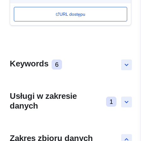
URL dostępu
Keywords
6
keyboard_arrow_down
Usługi w zakresie
1
keyboard_arrow_down
danych
Zakres zbioru danych
keyboard_arrow_up