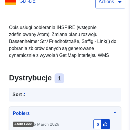
GDI-DE
Str./Friedhofstraße 1.
Actions
Opis usługi pobierania INSPIRE (wstępnie
zdefiniowany Atom): Zmiana planu rozwoju
Bassenheimer Str./ Friedhofstraße, Saffig - Link(i) do
pobrania zbiorów danych są generowane
dynamicznie z wywołań Get Map interfejsu WMS
Dystrybucje
1
Sort
Pobierz
6 March 2026
Atom Feed
0