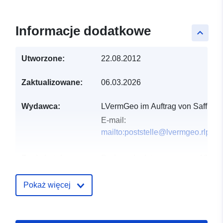
Informacje dodatkowe
keyboard_arrow_up
Utworzone:
22.08.2012
Zaktualizowane:
06.03.2026
Wydawca:
LVermGeo im Auftrag von Saffig
E-mail:
mailto:poststelle@lvermgeo.rlp.de
Zapis katalogu:
Dodany do data.europa.eu:
19
January 2026
Zaktualizowano dane.europa.eu:
Pokaż więcej
02 August 2026
Przestrzenne:
Współrzędne:
[ [ 7.42211,