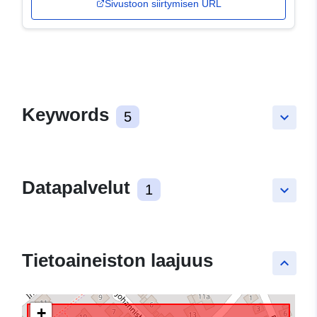
Sivustoon siirtymisen URL
Keywords
5
keyboard_arrow_down
Datapalvelut
1
keyboard_arrow_down
Tietoaineiston laajuus
keyboard_arrow_up
+