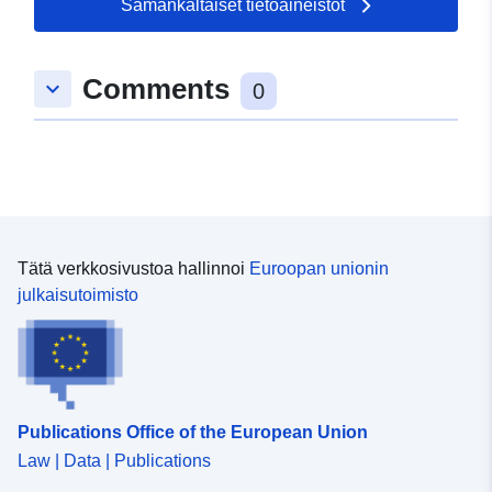
Tyyppi:
Polygon
Samankaltaiset tietoaineistot
uriRef:
http://data.europa.eu/88u/dataset
Comments
keyboard_arrow_down
4702-960a-f3f1-2e047532cae2
0
Tätä verkkosivustoa hallinnoi
Euroopan unionin
julkaisutoimisto
Publications Office of the European Union
Law | Data | Publications