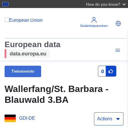
How do you know?
Sisäänkirjautuminen
European data
data.europa.eu
0
Tietoaineisto
Wallerfang/St. Barbara -
Blauwald 3.BA
GDI-DE
Actions