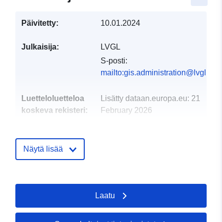
Päivitetty:
10.01.2024
Julkaisija:
LVGL
S-posti:
mailto:gis.administration@lvgl.saa
Luetteloluetteloa
Lisätty dataan.europa.eu:
21
koskeva rekisteri:
February 2026
Päivitetty data.europa.eu:
02
August 2026
Näytä lisää
Alueellinen:
Koordinaatit:
[ [ 6.67252,
49.3286 ], [ 6.67649,
49.3286 ], [ 6.67649, 49.326
Laatu
], [ 6.67252, 49.326 ], [
6.67252, 49.3286 ] ]