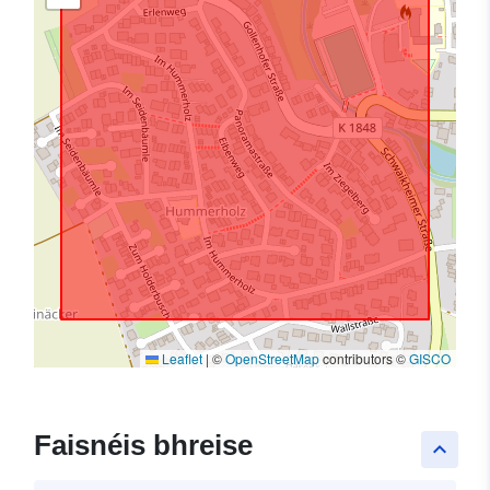
Leaflet
|
©
OpenStreetMap
contributors ©
GISCO
Faisnéis bhreise
keyboard_arrow_up