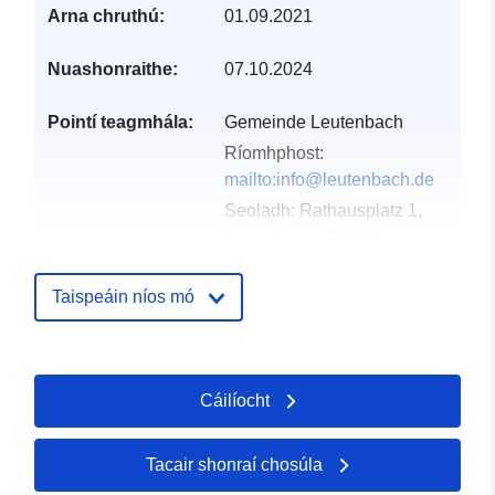
Arna chruthú:
01.09.2021
Nuashonraithe:
07.10.2024
Pointí teagmhála:
Gemeinde Leutenbach
Ríomhphost:
mailto:info@leutenbach.de
Seoladh:
Rathausplatz 1,
Leutenbach, 71397,
Deutschland
URL:
Taispeáin níos mó
http://www.leutenbach.de
Taifead Catalóige:
Curtha le data.europa.eu:
21
Cáilíocht
February 2026
Nuashonraithe ar data.europa.eu:
02 August 2026
Tacair shonraí chosúla