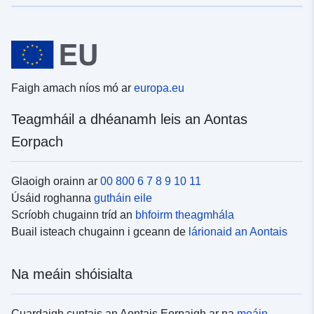
Faigh amach níos mó ar
europa.eu
Teagmháil a dhéanamh leis an Aontas
Eorpach
Glaoigh orainn ar
00 800 6 7 8 9 10 11
Úsáid roghanna
gutháin eile
Scríobh chugainn tríd an
bhfoirm theagmhála
Buail isteach chugainn i gceann de
lárionaid an Aontais
Na meáin shóisialta
Cuardaigh cuntais an Aontais Eorpaigh ar na
meáin