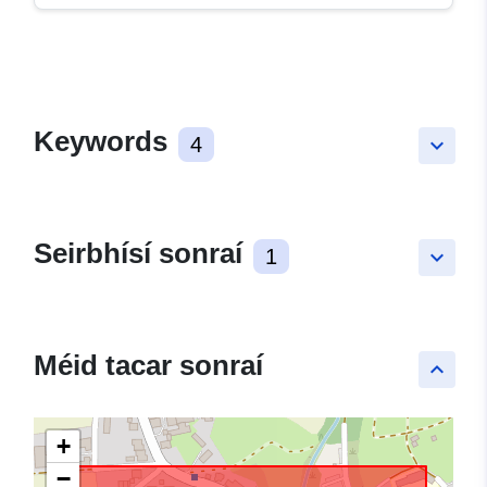
Keywords
4
keyboard_arrow_down
Seirbhísí sonraí
1
keyboard_arrow_down
Méid tacar sonraí
keyboard_arrow_up
+
−