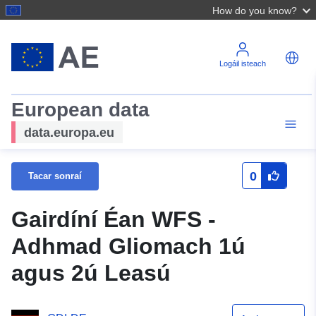
How do you know?
Logáil isteach
European data
data.europa.eu
0
Tacar sonraí
Gairdíní Éan WFS -
Adhmad Gliomach 1ú
agus 2ú Leasú