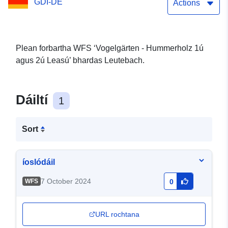
GDI-DE
Actions
Plean forbartha WFS ‘Vogelgärten - Hummerholz 1ú
agus 2ú Leasú’ bhardas Leutebach.
Dáiltí
1
Sort
íoslódáil
7 October 2024
WFS
0
URL rochtana