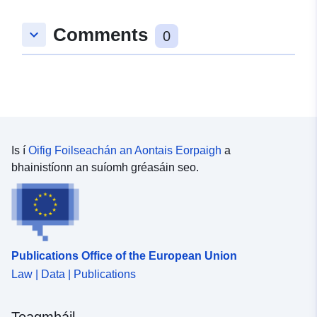
Spásúil:
Comhordanáidí:
[ [
Comments
keyboard_arrow_down
9.3615783, 48.902151 ], [
0
9.3687911, 48.902151 ], [
9.3687911, 48.8977635 ], [
9.3615783, 48.8977635 ], [
9.3615783, 48.902151 ] ]
Clóscríobh:
Polygon
Is í
Oifig Foilseachán an Aontais Eorpaigh
a
Tá sé de réir:
Acmhainn:
bhainistíonn an suíomh gréasáin seo.
http://data.europa.eu/eli/reg/2009/
uriRef:
http://data.europa.eu/88u/dataset
114f-4d82-b4a2-b54a08f7af54
Publications Office of the European Union
Law | Data | Publications
Teagmháil