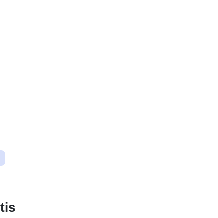
Kilmė :
Identifikatoria
uriRef:
Kaupimo
periodiškuma
tis