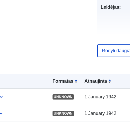
Leidėjas:
Rodyti daugi
Katalogo įraš
Formatas
Atnaujinta
Erdviniai
1 January 1942
UNKNOWN
duomenys:
1 January 1942
UNKNOWN