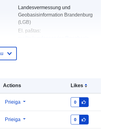
Landesvermessung und
Geobasisinformation Brandenburg
(LGB)
El. paštas:
mailto:kundenservice@geobasis-
bb.de
au
as:
Pridėta prie duomenų.europa.eu:
19 January
2026
Atnaujinta informacija apie duomenis.europa.eu:
02 August 2026
Actions
Likes
Koordinatės:
[ [ 14.16, 53.09 ], [
Prieiga
0
14.37, 53.09 ], [ 14.37, 52.99 ], [
14.16, 52.99 ], [ 14.16, 53.09 ] ]
Prieiga
0
Rūšis:
Polygon