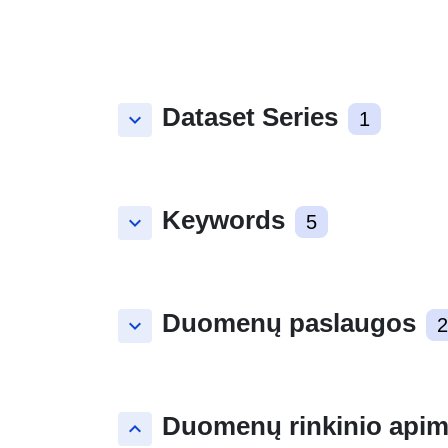
Dataset Series
keyboard_arrow_down
1
Keywords
keyboard_arrow_down
5
Duomenų paslaugos
keyboard_arrow_down
2
Duomenų rinkinio apim
keyboard_arrow_up