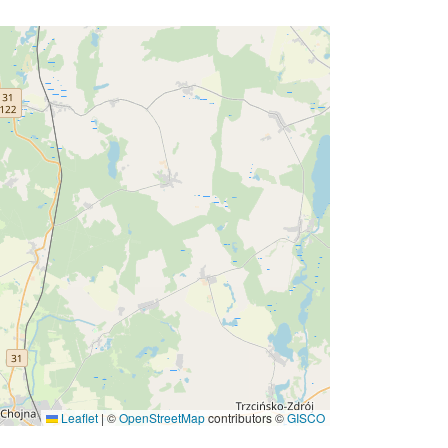
Leaflet
|
©
OpenStreetMap
contributors ©
GISCO