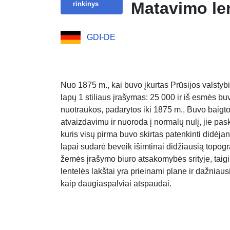
Matavimo le
rinkinys
GDI-DE
Nuo 1875 m., kai buvo įkurtas Prūsijos valstybi
lapų 1 stiliaus įrašymas: 25 000 ir iš esmės b
nuotraukos, padarytos iki 1875 m., Buvo baigto
atvaizdavimu ir nuoroda į normalų nulį, jie p
kuris visų pirma buvo skirtas patenkinti didėja
lapai sudarė beveik išimtinai didžiausią topog
žemės įrašymo biuro atsakomybės srityje, taigi
lentelės lakštai yra prieinami plane ir dažniaus
kaip daugiaspalviai atspaudai.