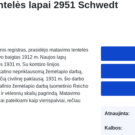
ntelės lapai 2951 Schwedt
nis registras, prasidėjo matavimo lentelės
uvo baigtas 1912 m. Naujos lapų
s 1931 m. Su kontūro linijos
askatino nepriklausomą žemėlapio darbą,
nčią civilinę paklausą. 1931 m. šio darbo
rafinio žemėlapio darbą tuometinio Reicho
 ir vėlesnių skalių pagrindą. Matavimo
iai pateikiami kaip vienspalviai, rečiau
Atnaujinta:
Kalbos: