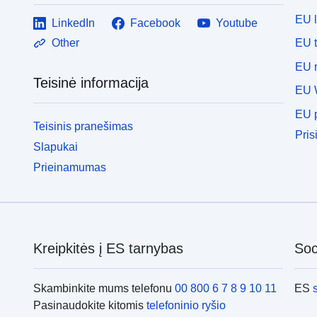
EU 
LinkedIn
Facebook
Youtube
EU 
Other
EU r
Teisinė informacija
EU 
EU p
Teisinis pranešimas
Pris
Slapukai
Prieinamumas
Kreipkitės į ES tarnybas
Soci
Skambinkite mums telefonu
00 800 6 7 8 9 10 11
ES
Pasinaudokite kitomis
telefoninio ryšio