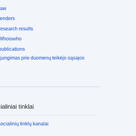
law
tenders
esearch results
Whoiswho
ublications
ijungimas prie duomenų teikėjo sąsajos
aliniai tinklai
socialinių tinklų kanalai