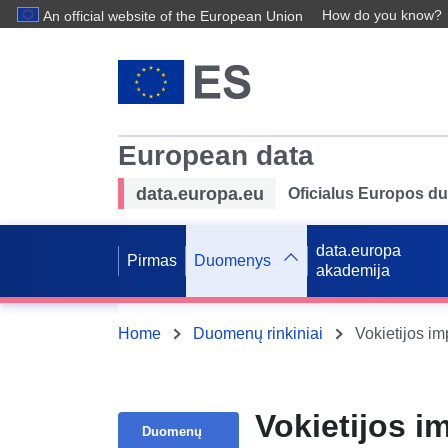
How do you know?
An official website of the European Union
European data
data.europa.eu
Oficialus Europos d
data.europa
Pirmas
Duomenys
akademija
Home
Duomenų rinkiniai
Vokietijos i
Duomenų