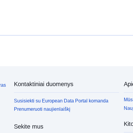
Kontaktiniai duomenys
Ap
ras
Mūsų
Susisiekti su European Data Portal komanda
Nauj
Prenumeruoti naujienlaiškį
Kit
Sekite mus