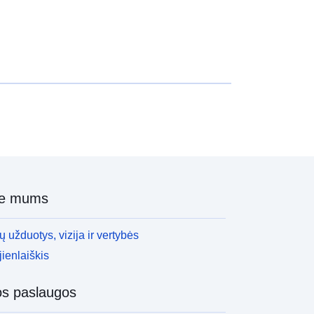
ie mums
 užduotys, vizija ir vertybės
ienlaiškis
os paslaugos