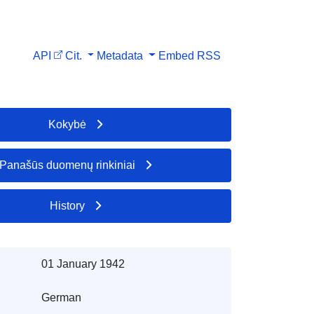
API
Cit.
Metadata
Embed
RSS
Kokybė
Panašūs duomenų rinkiniai
History
01 January 1942
German