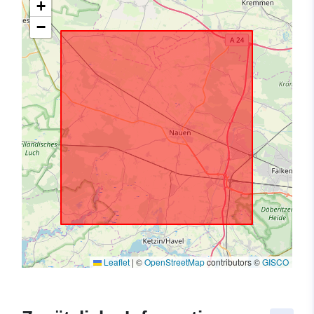
+
−
Leaflet
|
©
OpenStreetMap
contributors ©
GISCO