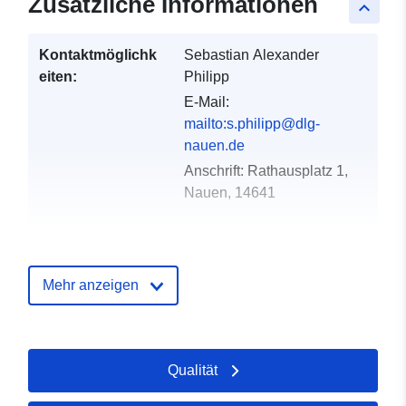
Zusätzliche Informationen
keyboard_arrow_up
Kontaktmöglichk
Sebastian Alexander
eiten:
Philipp
E-Mail:
mailto:s.philipp@dlg-
nauen.de
Anschrift:
Rathausplatz 1,
Nauen, 14641
Verzeichnis der
Zu data.europa.eu hinzugefügt:
Kataloge:
19 January 2026
Mehr anzeigen
Aktualisiert auf data.europa.eu:
02 August 2026
Gebiet:
Koordinaten:
[ [ 12.6438,
Qualität
52.7268 ], [ 13.0194,
52.7268 ], [ 13.0194,