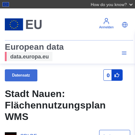
How do you know?
Anmelden
European data
data.europa.eu
0
Datensatz
Stadt Nauen:
Flächennutzungsplan
WMS