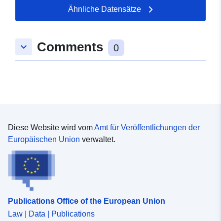
52.4973 ], [ 12.6438,
Ähnliche Datensätze
52.4973 ], [ 12.6438,
52.7268 ] ]
Comments
keyboard_arrow_down
Typ:
Polygon
0
Identifikatoren:
https://registry.gdi-
de.org/id/de.bb.metadata/99a93b7
3c9b-4e31-ba31-e8f7b0b44675
uriRef:
http://data.europa.eu/88u/dataset
Diese Website wird vom
Amt für Veröffentlichungen der
3c9b-4e31-ba31-e8f7b0b44675
Europäischen Union
verwaltet.
Publications Office of the European Union
Law | Data | Publications