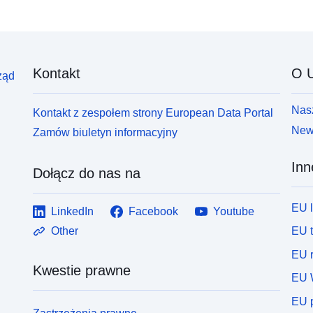
Kontakt
O U
ząd
Nasz
Kontakt z zespołem strony European Data Portal
News
Zamów biuletyn informacyjny
Inn
Dołącz do nas na
EU 
LinkedIn
Facebook
Youtube
EU 
Other
EU r
Kwestie prawne
EU 
EU p