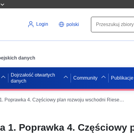
Login
polski
opejskich danych
Dojrzałość otwartych
Community
Publikacje
danych
B-Plan 6-122.4a 1. Poprawka 4. Częściowy plan rozwoju wschodni Rieselfeld – Hanni-Rocco-Platz – WMS
4a 1. Poprawka 4. Częściowy 