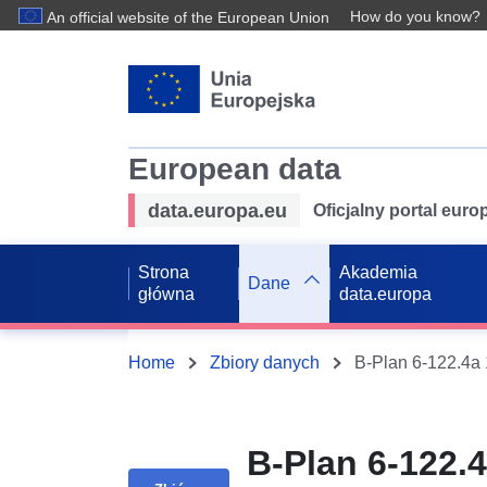
How do you know?
An official website of the European Union
European data
data.europa.eu
Oficjalny portal eur
Strona
Akademia
Dane
główna
data.europa
Home
Zbiory danych
B-Plan 6-122.