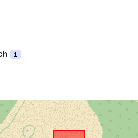
Zasoby
przestrzenne
Zgodne z:
ch
1