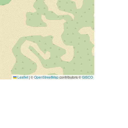
http://data.europa.eu/88u/dataset/99
aab841-34a6-cd65-481f-
b2c9465b5157
Zasób:
http://inspire.ec.europa.eu/metadata-
codelist/SpatialDataServiceType/vie
w
Leaflet
|
©
OpenStreetMap
contributors ©
GISCO