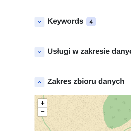
Keywords
keyboard_arrow_down
4
Usługi w zakresie dany
keyboard_arrow_down
Zakres zbioru danych
keyboard_arrow_up
+
−