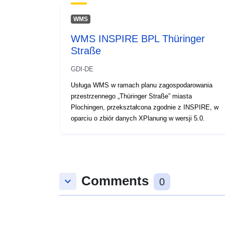
WMS
WMS INSPIRE BPL Thüringer
Straße
GDI-DE
Usługa WMS w ramach planu zagospodarowania
przestrzennego „Thüringer Straße” miasta
Plochingen, przekształcona zgodnie z INSPIRE, w
oparciu o zbiór danych XPlanung w wersji 5.0.
Comments
keyboard_arrow_down
0