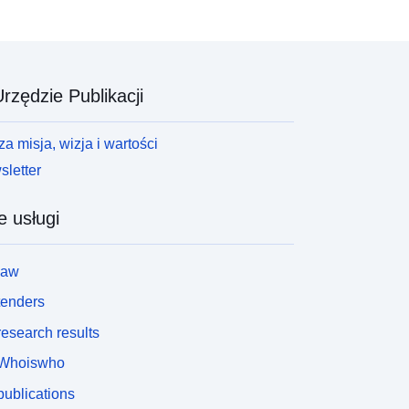
rzędzie Publikacji
a misja, wizja i wartości
letter
e usługi
law
tenders
esearch results
Whoiswho
ublications