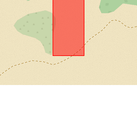
uriRef:
Typ: