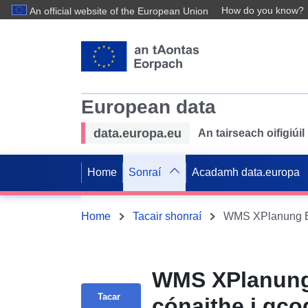
How do you know?
An official website of the European Union
European data
data.europa.eu
An tairseach oifigiú
Home
Sonraí
Acadamh data.europa
Home
Tacair shonraí
WMS XPlanung 
Tacar
cónaithe i gco