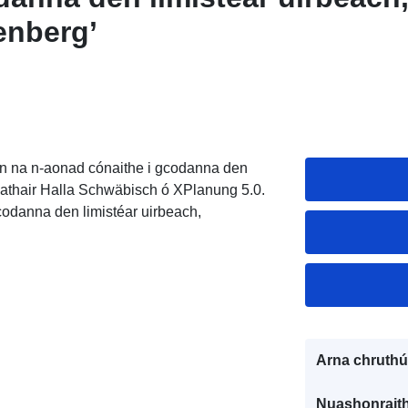
enberg’
íon na n-aonad cónaithe i gcodanna den
hathair Halla Schwäbisch ó XPlanung 5.0.
gcodanna den limistéar uirbeach,
Arna chruthú
Nuashonraith