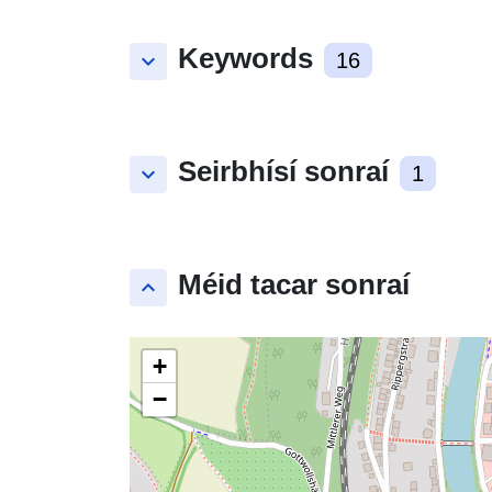
Keywords
keyboard_arrow_down
16
Seirbhísí sonraí
keyboard_arrow_down
1
Méid tacar sonraí
keyboard_arrow_up
+
−