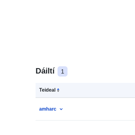
Dáiltí
1
Teideal
amharc