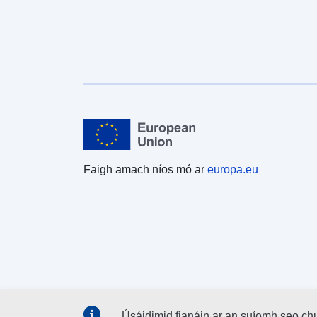
Faigh amach níos mó ar
europa.eu
Úsáidimid fianáin ar an suíomh seo ch