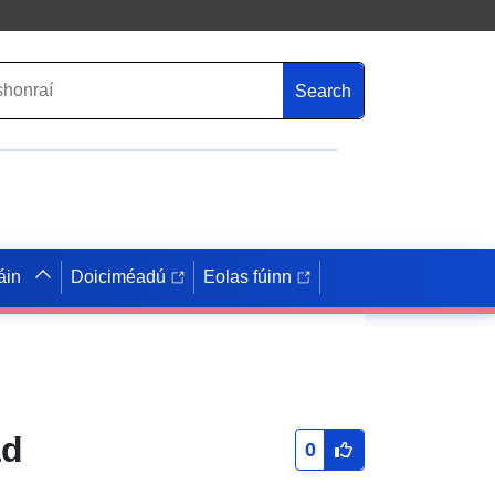
Search
áin
Doiciméadú
Eolas fúinn
ad
0
,