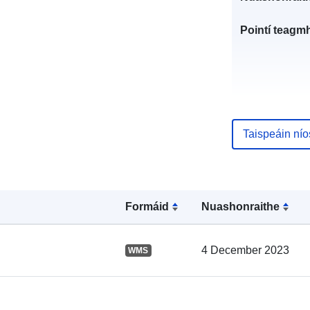
Pointí teagmh
Taispeáin ní
Taifead Catal
Formáid
Nuashonraithe
Spásúil:
4 December 2023
WMS