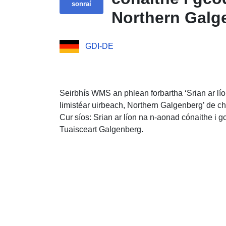
sonraí
Northern Galg
GDI-DE
Seirbhís WMS an phlean forbartha ‘Srian ar l
limistéar uirbeach, Northern Galgenberg’ de c
Cur síos: Srian ar líon na n-aonad cónaithe i 
Tuaisceart Galgenberg.