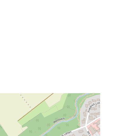
49.1162878 ], [ 9.7368192,
49.1193146 ] ]
Clóscríobh:
Polygon
Acmhainn:
http://data.europa.eu/eli/reg/2009/97
6
http://data.europa.eu/88u/dataset/99
bc3a4e-044f-4f75-a1fd-
787bd94a7b79