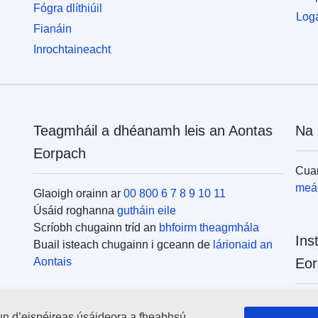
Fógra dlíthiúil
Logá
Fianáin
Inrochtaineacht
Teagmháil a dhéanamh leis an Aontas
Na 
Eorpach
Cuar
meái
Glaoigh orainn ar
00 800 6 7 8 9 10 11
Úsáid roghanna
gutháin eile
Scríobh chugainn tríd an
bhfoirm theagmhála
Ins
Buail isteach chugainn i gceann de
lárionaid an
Aontais
Eor
Cuar
un d’eispéireas úsáideora a fheabhsú