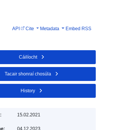
API
Cite
Metadata
Embed
RSS
Cáilíocht
Tacair shonraí chosúla
History
:
15.02.2021
e:
04.12.2023