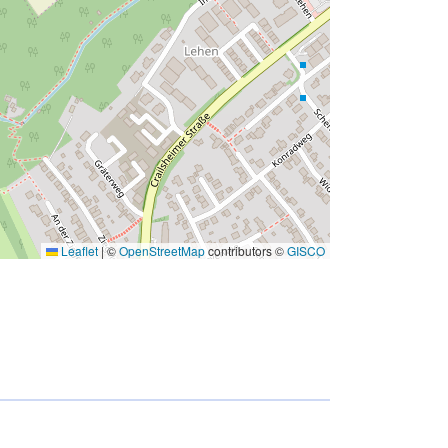
Leaflet
|
©
OpenStreetMap
contributors ©
GISCO