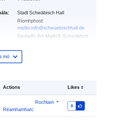
ála:
Stadt Schwäbisch Hall
Ríomhphost:
mailto:info@schwaebischhall.de
Seoladh:
Am Markt 6, Schwäbisch
Hall, 74523, Deutschland
URL:
http://www.schwaebischhall.de
os mó
óige:
Curtha le data.europa.eu:
21
February 2026
Nuashonraithe ar data.europa.eu:
Actions
Likes
02 August 2026
Rochtain
Comhordanáidí:
[ [ 9.7368192,
0
Réamhamharc
49.1193146 ], [ 9.7386192,
49.1193146 ], [ 9.7386192,
49.1162878 ], [ 9.7368192,