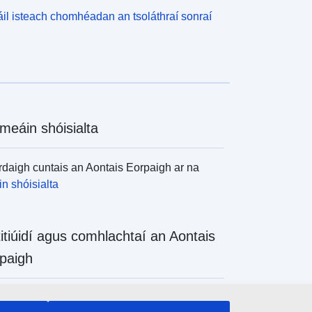
il isteach chomhéadan an tsoláthraí sonraí
meáin shóisialta
daigh cuntais an Aontais Eorpaigh ar na
n shóisialta
titiúidí agus comhlachtaí an Aontais
paigh
daigh na hinstitiúidí agus na comhlachtaí