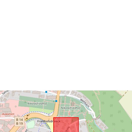
Tá sé de réir:
uriRef: