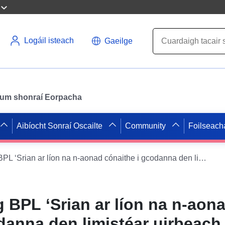
Logáil isteach
Gaeilge
il um shonraí Eorpacha
Aibíocht Sonraí Oscailte
Community
Foilseach
WMS XPlanung BPL ‘Srian ar líon na n-aonad cónaithe i gcodanna den limistéar uirbeach, Northern Galgenberg’
BPL ‘Srian ar líon na n-aon
danna den limistéar uirbeach