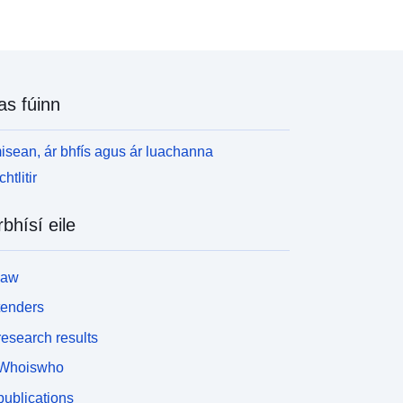
as fúinn
isean, ár bhfís agus ár luachanna
htlitir
rbhísí eile
law
tenders
esearch results
Whoiswho
ublications