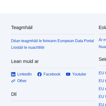
Teagmháil
Eol
Ár m
Déan teagmháil le foireann European Data Portal
Nuac
Liostáil le nuachtlitir
Sei
Lean muid ar
EU 
LinkedIn
Facebook
Youtube
EU 
Other
EU r
Dlí
EU 
EU p