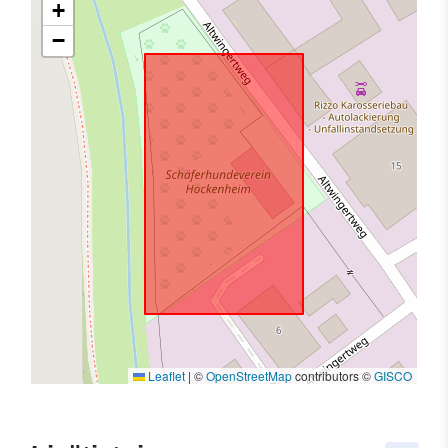
+
−
Leaflet
|
©
OpenStreetMap
contributors ©
GISCO