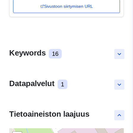
Sivustoon siirtymisen URL
Keywords
16
keyboard_arrow_down
Datapalvelut
1
keyboard_arrow_down
Tietoaineiston laajuus
keyboard_arrow_up