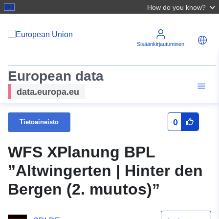
How do you know?
Sisäänkirjautuminen
European data
data.europa.eu
0
Tietoaineisto
WFS XPlanung BPL
”Altwingerten | Hinter den
Bergen (2. muutos)”