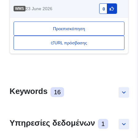
23 June 2026
WMS
0
Προεπισκόπηση
URL πρόσβασης
Keywords
16
keyboard_arrow_down
Υπηρεσίες δεδομένων
1
keyboard_arrow_down