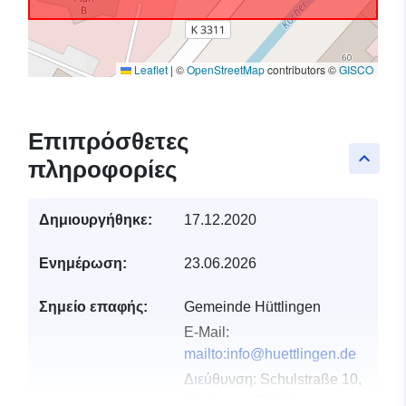
Leaflet
|
©
OpenStreetMap
contributors ©
GISCO
Επιπρόσθετες
keyboard_arrow_up
πληροφορίες
Δημιουργήθηκε:
17.12.2020
Ενημέρωση:
23.06.2026
Σημείο επαφής:
Gemeinde Hüttlingen
E-Mail:
mailto:info@huettlingen.de
Διεύθυνση:
Schulstraße 10,
Hüttlingen, 73460,