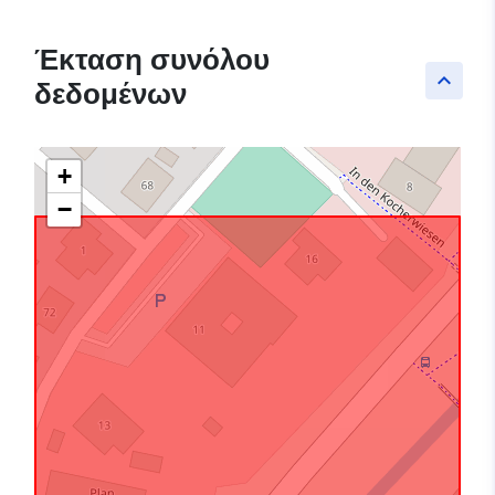
Έκταση συνόλου
keyboard_arrow_up
δεδομένων
+
−