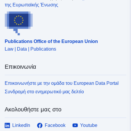
Συμμόρφωση με:
Πόρος:
της Ευρωπαϊκής Ένωσης
http://data.europa.eu/eli/reg/2009/
uriRef:
http://data.europa.eu/88u/dataset
e612-4d18-bb43-4661f2d0da7e
Publications Office of the European Union
Law | Data | Publications
Επικοινωνία
Επικοινωνήστε με την ομάδα του European Data Portal
Συνδρομή στο ενημερωτικό μας δελτίο
Ακολουθήστε μας στο
LinkedIn
Facebook
Youtube