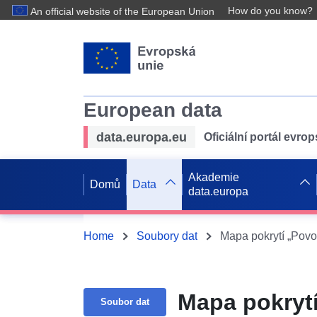
How do you know?
An official website of the European Union
European data
data.europa.eu
Oficiální portál evro
Akademie
Domů
Data
data.europa
Home
Soubory dat
Mapa pokrytí „Pov
Mapa pokryt
Soubor dat