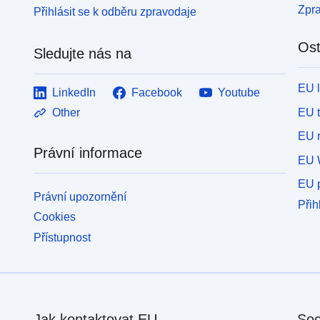
Zpr
Přihlásit se k odběru zpravodaje
Ost
Sledujte nás na
EU 
LinkedIn
Facebook
Youtube
EU 
Other
EU r
Právní informace
EU 
EU p
Právní upozornění
Přih
Cookies
Přístupnost
Jak kontaktovat EU
Soc