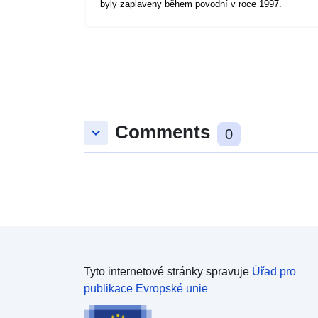
byly zaplaveny během povodní v roce 1997.
Comments
keyboard_arrow_down
0
Tyto internetové stránky spravuje
Úřad pro
publikace Evropské unie