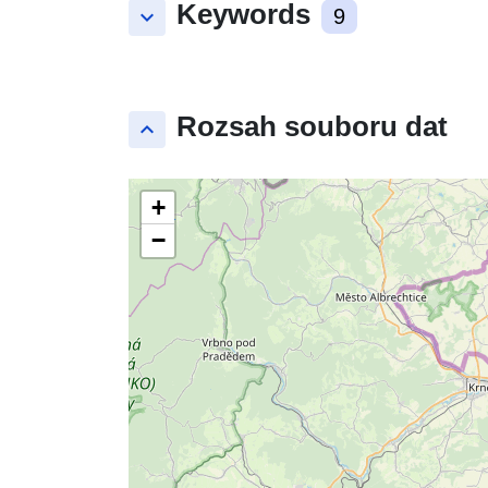
Keywords
keyboard_arrow_down
9
Rozsah souboru dat
keyboard_arrow_up
+
−