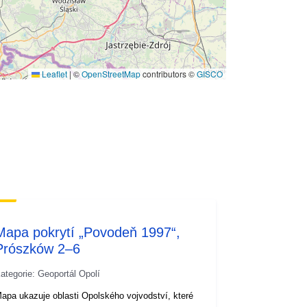
Leaflet
|
©
OpenStreetMap
contributors ©
GISCO
Mapa pokrytí „Povodeň 1997“,
Prószków 2–6
ategorie: Geoportál Opolí
apa ukazuje oblasti Opolského vojvodství, které