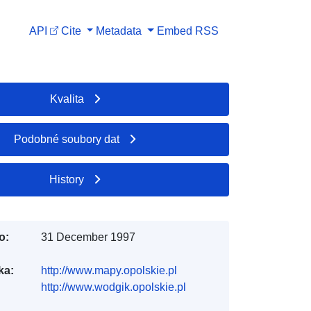
API
Cite
Metadata
Embed
RSS
Kvalita
Podobné soubory dat
History
o:
31 December 1997
ka:
http://www.mapy.opolskie.pl
http://www.wodgik.opolskie.pl