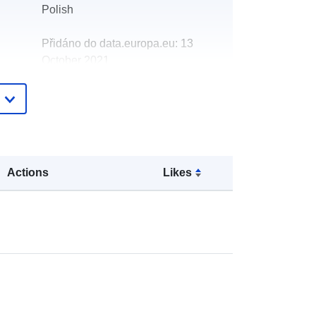
Polish
Přidáno do data.europa.eu:
13
October 2021
Aktualizace údajů.europa.eu:
09
July 2022
Souřadnice:
[ [ 17.9443, 49.9782 ], [
17.9443, 50.1875 ], [ 18.09, 50.1875
], [ 18.09, 49.9782 ], [ 17.9443,
Actions
Likes
49.9782 ] ]
Typ:
Polygon
roj:
s:
2180
 :
Mapy terenów zalanych powodzią