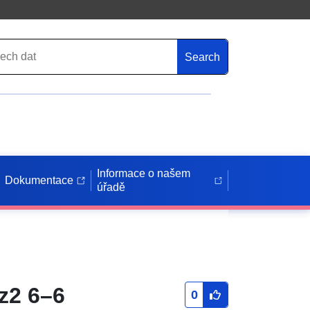
Search
Informace o našem
Dokumentace
úřadě
z2 6–6
0