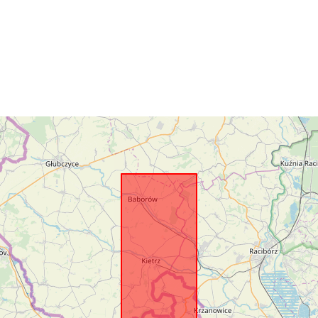
Identifikátory
uriRef:
Typ: