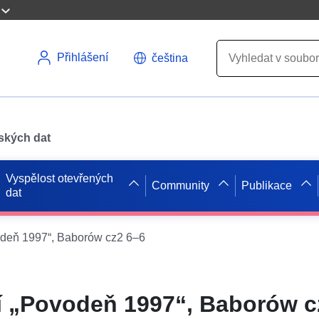
Přihlášení
čeština
pských dat
Vyspělost otevřených
Community
Publikace
dat
odeň 1997“, Baborów cz2 6–6
í „Povodeň 1997“, Baborów c