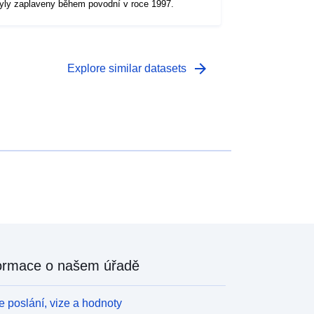
yly zaplaveny během povodní v roce 1997.
arrow_forward
Explore similar datasets
ormace o našem úřadě
 poslání, vize a hodnoty