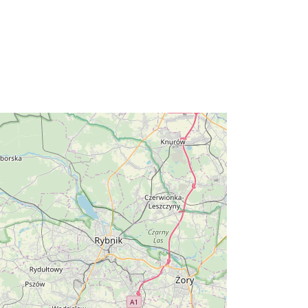
dostępne są w skali 1: 5000, 1:10
000 lub 1:...
:
brak danych
http://data.europa.eu/88u/dataset/99
cb0daa-5ff4-4732-9327-
1d73bf568f03
Datový zdroj:
http://inspire.ec.europa.eu/metadata-
codelist/ResourceType/dataset