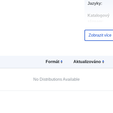
Jazyky:
Katalogový
záznam:
Zobrazit více
Místní:
Formát
Aktualizováno
No Distributions Available
Prostorový zd
Je v souladu 
Místo původu