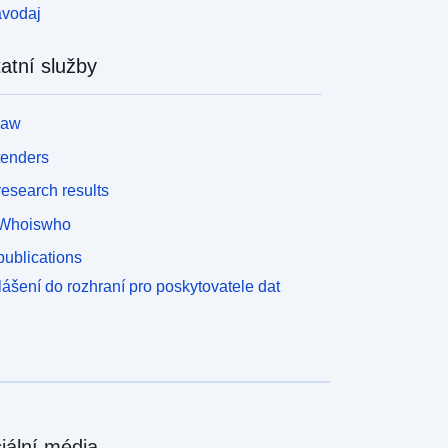
avodaj
atní služby
law
tenders
esearch results
Whoiswho
ublications
lášení do rozhraní pro poskytovatele dat
iální média