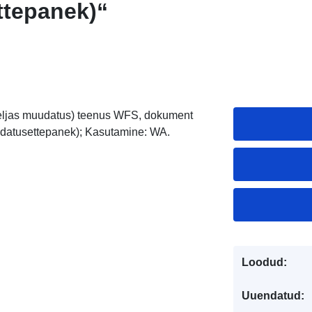
tepanek)“
(neljas muudatus) teenus WFS, dokument
uudatusettepanek); Kasutamine: WA.
Loodud:
Uuendatud: