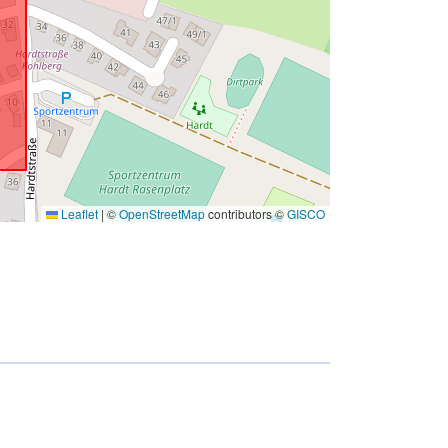
Leaflet
|
©
OpenStreetMap
contributors ©
GISCO