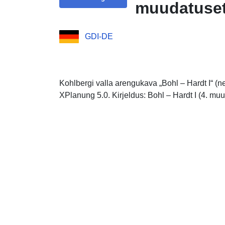
muudatuset
GDI-DE
Kohlbergi valla arengukava „Bohl – Hardt I“ 
XPlanung 5.0. Kirjeldus: Bohl – Hardt I (4. m