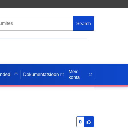
Search
Meie
anded
Dokumentatsioon
kohta
0