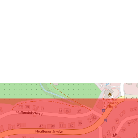
Vastab:
uriRef: