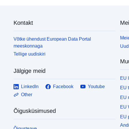
Kontakt
Mei
Meie
Võtke ühendust European Data Portal
meeskonnaga
Uudi
Tellige uudiskiri
Mu
Jälgige meid
EU 
LinkedIn
Facebook
Youtube
EU 
Other
EU r
EU 
Õigusküsimused
EU p
Andm
Õigusteave