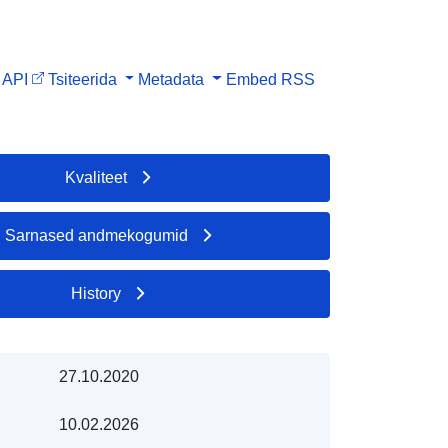
API
Tsiteerida
Metadata
Embed
RSS
Kvaliteet
Sarnased andmekogumid
History
27.10.2020
10.02.2026