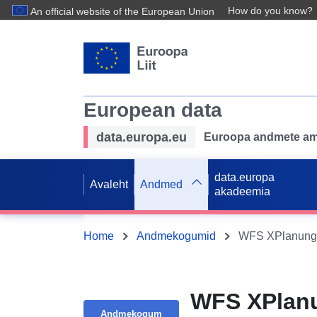
How do you know?
An official website of the European Union
European data
data.europa.eu
Euroopa andmete ame
data.europa
Avaleht
Andmed
akadeemia
Home
Andmekogumid
WFS XPlanung B
WFS XPlanun
Andmekogum