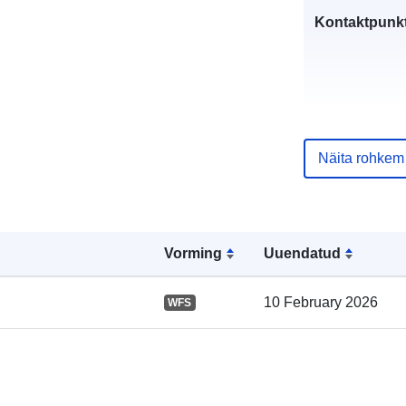
Kontaktpunkt
Näita rohkem
Kataloogi kirj
Vorming
Uuendatud
Geograafiline
10 February 2026
WFS
ulatus: