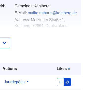
id:
Gemeinde Kohlberg
E-Mail:
mailto:rathaus@kohlberg.de
Aadress:
Metzinger Straße 1,
Kohlberg, 72664, Deutschland
URL:
http://www.kohlberg.de
e:
Lisatud andmetele.europa.eu:
21 February
2026
Ajakohastatud veebisaidil Data.europa.eu:
02 August 2026
Actions
Likes
Koordinaadid:
[ [ 9.3378936,
Juurdepääs
0
48.5598447 ], [ 9.3432645,
48.5598447 ], [ 9.3432645,
48.5577341 ], [ 9.3378936,
48.5577341 ], [ 9.3378936,
48.5598447 ] ]