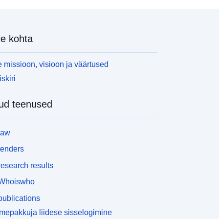
e kohta
 missioon, visioon ja väärtused
skiri
ud teenused
law
tenders
esearch results
Whoiswho
ublications
epakkuja liidese sisselogimine