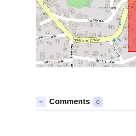
Comments
keyboard_arrow_down
0