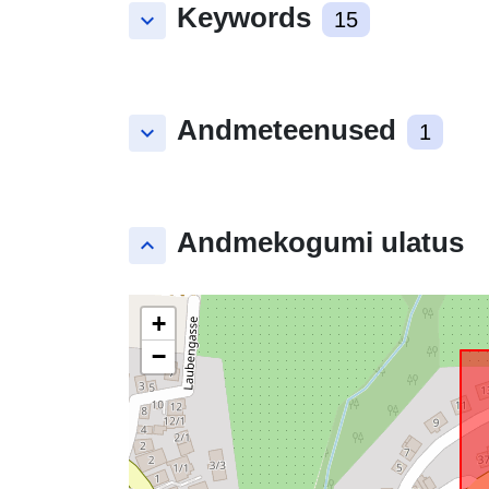
Keywords
keyboard_arrow_down
15
Andmeteenused
keyboard_arrow_down
1
Andmekogumi ulatus
keyboard_arrow_up
+
−