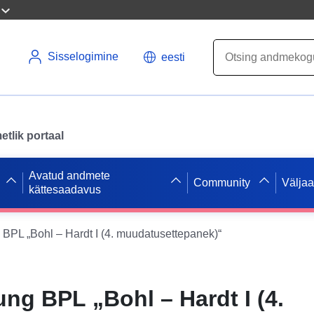
Sisselogimine
eesti
tlik portaal
Avatud andmete
Community
Välja
kättesaadavus
PL „Bohl – Hardt I (4. muudatusettepanek)“
g BPL „Bohl – Hardt I (4.