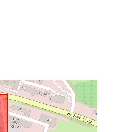
Tüüp:
Polygon
Ressurss:
http://data.europa.eu/eli/reg/2009/97
6
http://data.europa.eu/88u/dataset/99f
3cf00-581e-4e3d-acd7-
27b15786896e