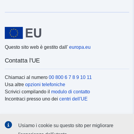
Questo sito web è gestito dall'
europa.eu
Contatta l’UE
Chiamaci al numero
00 800 6 7 8 9 10 11
Usa altre
opzioni telefoniche
Scrivici compilando il
modulo di contatto
Incontraci presso uno dei
centri dell'UE
Social media
Usiamo i cookie su questo sito per migliorare
Cerca i
canali social