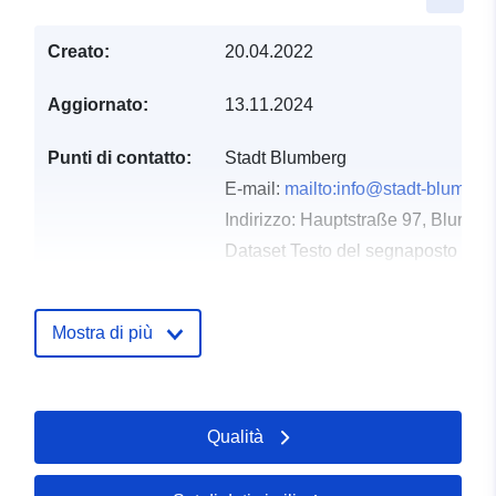
Creato:
20.04.2022
Aggiornato:
13.11.2024
Punti di contatto:
Stadt Blumberg
E-mail:
mailto:info@stadt-blumber
Indirizzo:
Hauptstraße 97, Blumber
Dataset Testo del segnaposto del 
http://www.stadt-blumberg.de
Mostra di più
Registro del
Aggiunta a data.europa.eu:
21
catalogo:
February 2026
Aggiornato su data.europa.eu:
02 August 2026
Qualità
Spaziale:
Coordinate:
[ [ 8.6094686,