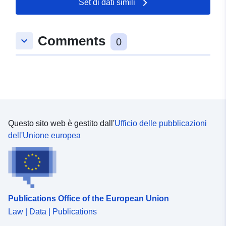
Set di dati simili
47.847996 ], [ 8.6117511,
47.847996 ], [ 8.6117511,
47.8444913 ], [ 8.6094686,
Comments
keyboard_arrow_down
47.8444913 ], [ 8.6094686,
0
47.847996 ] ]
Tipo:
Polygon
Conforme a:
Risorsa:
http://data.europa.eu/eli/reg/2009/
Questo sito web è gestito dall'
Ufficio delle pubblicazioni
uriRef:
http://data.europa.eu/88u/dataset/
dell'Unione europea
6429-4f56-805f-7b21f80ed832
Publications Office of the European Union
Law | Data | Publications