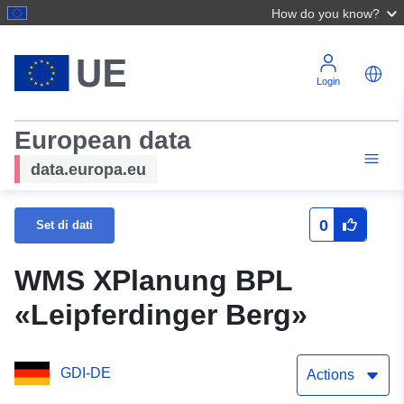
How do you know?
Login
European data
data.europa.eu
0
Set di dati
WMS XPlanung BPL
«Leipferdinger Berg»
GDI-DE
Actions