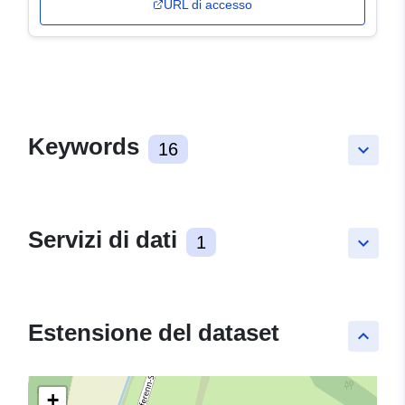
URL di accesso
Keywords
16
keyboard_arrow_down
Servizi di dati
1
keyboard_arrow_down
Estensione del dataset
keyboard_arrow_up
+