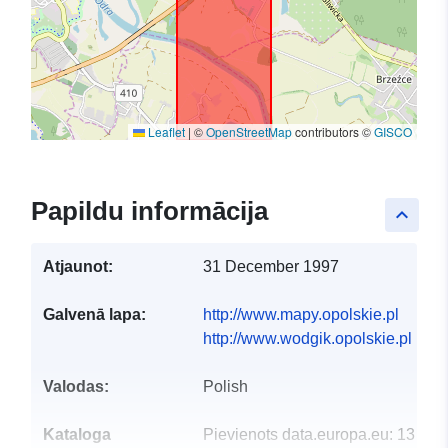
Leaflet
|
©
OpenStreetMap
contributors ©
GISCO
Papildu informācija
keyboard_arrow_up
Atjaunot:
31 December 1997
Galvenā lapa:
http://www.mapy.opolskie.pl
http://www.wodgik.opolskie.pl
Valodas:
Polish
Kataloga
Pievienots data.europa.eu:
13 Oct