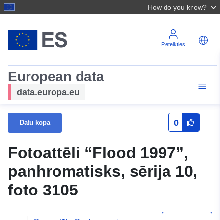
How do you know?
Pieteikties
European data
data.europa.eu
0
Datu kopa
Fotoattēli “Flood 1997”,
panhromatisks, sērija 10,
foto 3105