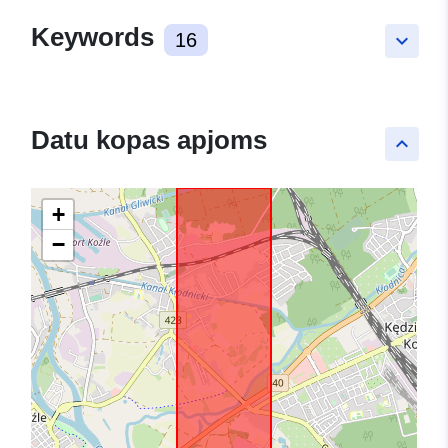
Keywords
16
keyboard_arrow_down
Datu kopas apjoms
keyboard_arrow_up
+
−