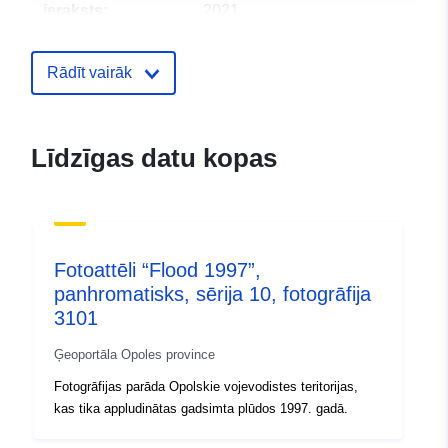
ieraksts:
2021
Jaunākā informācija par Data.euro
09 July 2022
Rādīt vairāk
Ģeogrāfiskā
Koordinātes:
[ [ 18.1694,
atrašanās vieta:
50.361 ], [ 18.1855, 50.361 ],
Līdzīgas datu kopas
[ 18.1855, 50.3172 ], [
18.1694, 50.3172 ], [
18.1694, 50.361 ] ]
Tips:
Polygon
Fotoattēli “Flood 1997”,
Telpiskais
panhromatisks, sērija 10, fotogrāfija
resurss:
3101
Ģeoportāla Opoles province
Atbilst:
2180
Fotogrāfijas parāda Opolskie vojevodistes teritorijas,
kas tika appludinātas gadsimta plūdos 1997. gadā.
Pirmavots:
Zdjęcia lotnicze terenów
zalanych powodzią