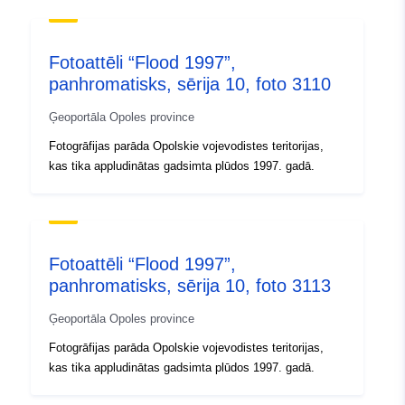
dostępne są w skali 1:26
000. Da...
Fotoattēli “Flood 1997”,
Identifikatori:
panhromatisks, sērija 10, foto 3110
brak danych
Ģeoportāla Opoles province
uriRef:
http://data.europa.eu/88u/dataset/
Fotogrāfijas parāda Opolskie vojevodistes teritorijas,
4286-47bc-937e-630d47bbb8c8
kas tika appludinātas gadsimta plūdos 1997. gadā.
Tips:
Avoti:
http://inspire.ec.europa.eu/metadat
codelist/ResourceType/dataset
Fotoattēli “Flood 1997”,
panhromatisks, sērija 10, foto 3113
Ģeoportāla Opoles province
Fotogrāfijas parāda Opolskie vojevodistes teritorijas,
kas tika appludinātas gadsimta plūdos 1997. gadā.